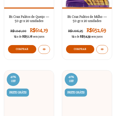
Eti Crax Palitos de Queijo —
Eti Crax Palitos de Milho —
50 gr x 20 unidades
50 gr x 20 unidades
R$614,19
R$652,69
R$1.041,00
R$1.106,25
12
x de
R$51,18
sem juros
12
x de
R$54,39
sem juros
41
%
41
%
OFF
OFF
FRETE GRÁTIS
FRETE GRÁTIS