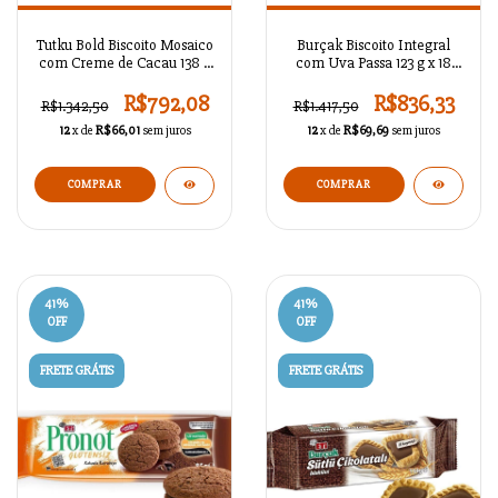
Tutku Bold Biscoito Mosaico
Burçak Biscoito Integral
com Creme de Cacau 138 g
com Uva Passa 123 g x 18
x 12 Unidades
Unidades
R$792,08
R$836,33
R$1.342,50
R$1.417,50
12
x de
R$66,01
sem juros
12
x de
R$69,69
sem juros
41
%
41
%
OFF
OFF
FRETE GRÁTIS
FRETE GRÁTIS