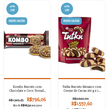
41
%
41
%
OFF
OFF
FRETE GRÁTIS
FRETE GRÁTIS
Kombo Biscoito com
Tutku Biscoito Mosaico com
Chocolate e Coco Torrado
Creme de Cacau 210 g x 18
84 g x 18 Unidades
Unidades
R$796,06
R$2.640,00
R$1.349,25
R$1.557,60
12
x de
R$66,34
sem juros