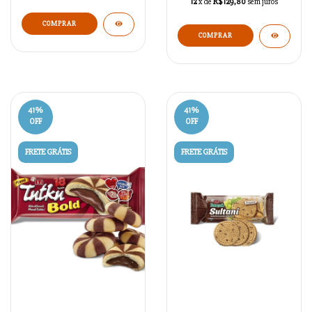
12
x de
R$129,80
sem juros
41
%
41
%
OFF
OFF
FRETE GRÁTIS
FRETE GRÁTIS