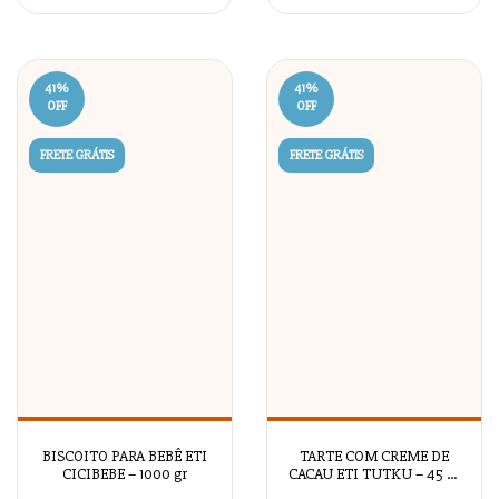
41
%
41
%
OFF
OFF
FRETE GRÁTIS
FRETE GRÁTIS
BISCOITO PARA BEBÊ ETI
TARTE COM CREME DE
CICIBEBE – 1000 gr
CACAU ETI TUTKU – 45 gr
x 16