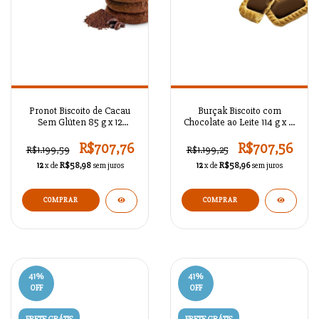
Pronot Biscoito de Cacau
Burçak Biscoito com
Sem Glúten 85 g x 12
Chocolate ao Leite 114 g x 12
Unidades
Unidades
R$707,76
R$707,56
R$1.199,59
R$1.199,25
12
x de
R$58,98
sem juros
12
x de
R$58,96
sem juros
41
%
41
%
OFF
OFF