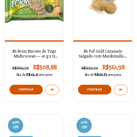
Eti Form Biscoito de Trigo
Eti Puf Gold Caramelo
Multicereais — 41 g x 12
Salgado com Marshmallow
unidades
— 20 g x 48 unidades
R$508,88
R$561,98
R$862,50
R$952,50
12
x de
R$42,41
sem juros
12
x de
R$46,83
sem juros
34
%
41
%
OFF
OFF