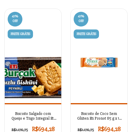
41
%
41
%
OFF
OFF
FRETE GRÁTIS
FRETE GRÁTIS
Biscoito Salgado com
Biscoito de Coco Sem
Queijo e Trigo Integral Eti
Glúten Eti Pronot 85 g x 12
Burçak 87 g x 18 Unidades
Unidades
R$694,28
R$694,28
R$1.176,75
R$1.176,75