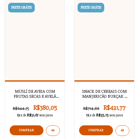
FRETE GRÁTIS
FRETE GRÁTIS
MÜSLİ DE AVEIA COM
SNACK DE CEREAIS COM
FRUTAS SECAS E AVELÃ
MANJERICÃO BURÇAK –
LIFALIF – 350 g x 2
40 gr x 14
R$380,05
R$421,77
R$644,15
R$714,86
12
x de
R$31,67
sem juros
12
x de
R$35,15
sem juros