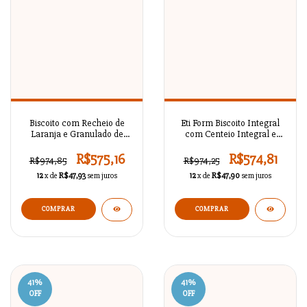
Biscoito com Recheio de
Eti Form Biscoito Integral
Laranja e Granulado de
com Centeio Integral e
Cacau — 25 g x 36 unidades
Fermentação Natural — 45
g x 24 unidades
R$575,16
R$574,81
R$974,85
R$974,25
12
x de
R$47,93
sem juros
12
x de
R$47,90
sem juros
41
%
41
%
OFF
OFF