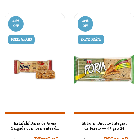
41
%
41
%
OFF
OFF
FRETE GRÁTIS
FRETE GRÁTIS
Eti Lifalif Barra de Aveia
Eti Form Biscoito Integral
Salgada com Sementes de
de Farelo — 45 gr x 24
Girassol e Tomate — 30 gr x
unidades
16 unidades