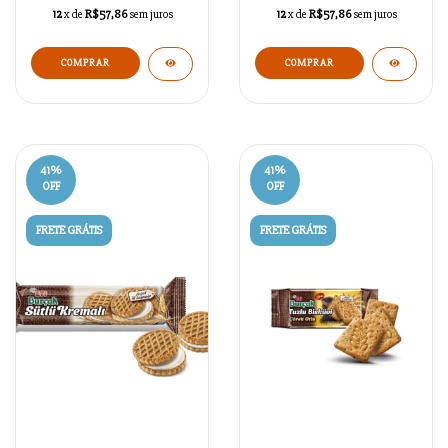
12
x de
R$57,86
sem juros
12
x de
R$57,86
sem juros
41
%
41
%
OFF
OFF
FRETE GRÁTIS
FRETE GRÁTIS