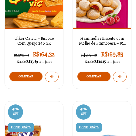
Ulker Cizivic – Biscoito
Hanımeller Biscoito com
Com Queijo 246 GR
Molho de Framboesa – 150
gr
R$164,32
R$169,85
R$278,51
R$235,50
12
x de
R$13,69
sem juros
12
x de
R$14,15
sem juros
41
%
41
%
OFF
OFF
FRETE GRÁTIS
FRETE GRÁTIS