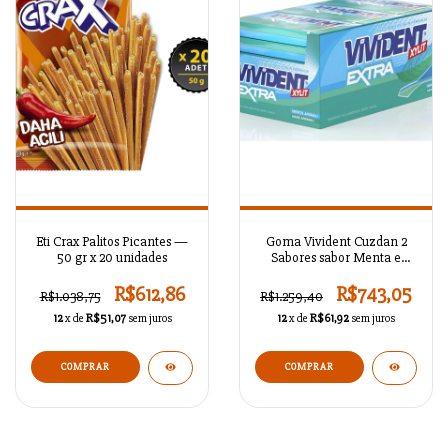
Eti Crax Palitos Picantes —
Goma Vivident Cuzdan 2
50 gr x 20 unidades
Sabores sabor Menta e
Mentol
R$612,86
R$743,05
R$1.038,75
R$1.259,40
12
x de
R$51,07
sem juros
12
x de
R$61,92
sem juros