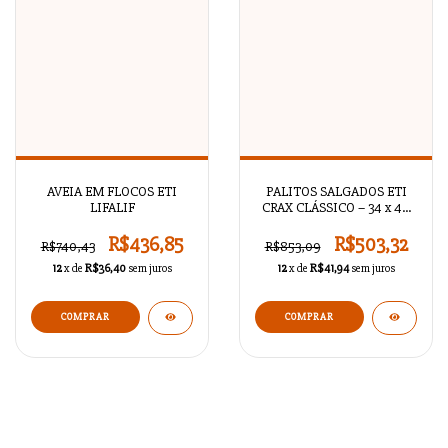
AVEIA EM FLOCOS ETI
PALITOS SALGADOS ETI
LIFALIF
CRAX CLÁSSICO – 34 x 40
gr
R$436,85
R$503,32
R$740,43
R$853,09
12
x de
R$36,40
sem juros
12
x de
R$41,94
sem juros
COMPRAR