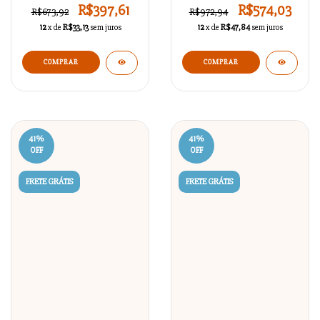
R$397,61
R$574,03
R$673,92
R$972,94
12
x de
R$33,13
sem juros
12
x de
R$47,84
sem juros
41
%
41
%
OFF
OFF
FRETE GRÁTIS
FRETE GRÁTIS