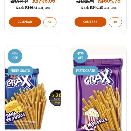
R$796,06
R$605,78
R$1.349,25
R$1.026,75
12
x de
R$66,34
sem juros
12
x de
R$50,48
sem juros
41
%
41
%
OFF
OFF
FRETE GRÁTIS
FRETE GRÁTIS