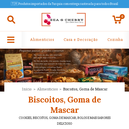
🇹🇷 Produtos importados da Turquia com entrega rastreada para todo o Brasil
0
Alimenticios
Casa e Decoração
Cozinha
Início
>
Alimenticios
>
Biscoitos, Goma de Mascar
Biscoitos, Goma de
Mascar
COOKIES, BISCOITOS, GOMA DE MASCAR, BOLOS E MAIS SABORES
DELICIOSO