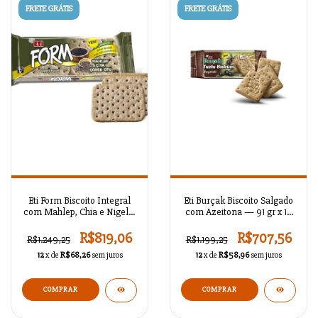
FRETE GRÁTIS
FRETE GRÁTIS
Eti Form Biscoito Integral
Eti Burçak Biscoito Salgado
com Mahlep, Chia e Nigella
com Azeitona — 91 gr x 18
— 40 gr x 24 unidades
unidades
R$819,06
R$707,56
R$1.249,25
R$1.199,25
12
x de
R$68,26
sem juros
12
x de
R$58,96
sem juros