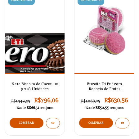
FRETE GRÁTIS
FRETE GRÁTIS
Nero Biscoito de Cacau 110
Biscoito Eti Puf com
g x 18 Unidades
Recheio de Frutas
Vermelhas 20 g x 48
Unidades
R$796,06
R$630,56
R$1.349,25
R$1.068,75
12
x de
R$66,34
sem juros
12
x de
R$52,55
sem juros