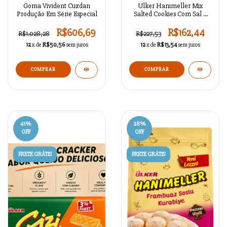
Goma Vivident Cuzdan
Ulker Hanimeller Mix
Produção Em Série Especial
Salted Cookies Com Sal –
150 gr
R$606,69
R$162,44
R$1.028,28
R$227,53
12
x de
R$50,56
sem juros
12
x de
R$13,54
sem juros
COMPRAR
41
%
28
%
OFF
OFF
FRETE GRÁTIS
FRETE GRÁTIS