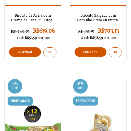
Biscoito de Aveia com
Biscoito Salgado com
Creme de Leite Eti Burçak
Cominho Preto Eti Burçak
100 g x 12 Unidades
91 g x 18
R$619,06
R$703,13
R$1.049,25
R$1.191,75
12
x de
R$51,59
sem juros
12
x de
R$58,59
sem juros
41
%
41
%
OFF
OFF
FRETE GRÁTIS
FRETE GRÁTIS