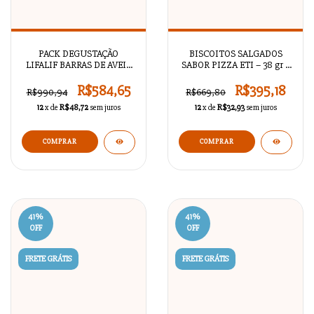
PACK DEGUSTAÇÃO
BISCOITOS SALGADOS
LIFALIF BARRAS DE AVEIA
SABOR PIZZA ETI – 38 gr x
– 12 UNIDADES
21
R$584,65
R$395,18
R$990,94
R$669,80
12
x de
R$48,72
sem juros
12
x de
R$32,93
sem juros
41
%
41
%
OFF
OFF
FRETE GRÁTIS
FRETE GRÁTIS