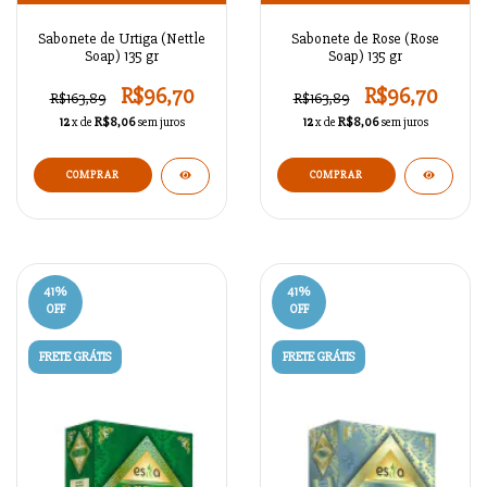
Sabonete de Urtiga (Nettle
Sabonete de Rose (Rose
Soap) 135 gr
Soap) 135 gr
R$96,70
R$96,70
R$163,89
R$163,89
12
x de
R$8,06
sem juros
12
x de
R$8,06
sem juros
41
%
41
%
OFF
OFF
FRETE GRÁTIS
FRETE GRÁTIS