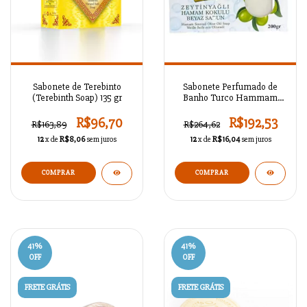
Sabonete de Terebinto
Sabonete Perfumado de
(Terebinth Soap) 135 gr
Banho Turco Hammam
Com Azeite 200 gr -
SEAZ802C1L34
R$96,70
R$192,53
R$163,89
R$264,62
12
x de
R$8,06
sem juros
12
x de
R$16,04
sem juros
41
%
41
%
OFF
OFF
FRETE GRÁTIS
FRETE GRÁTIS