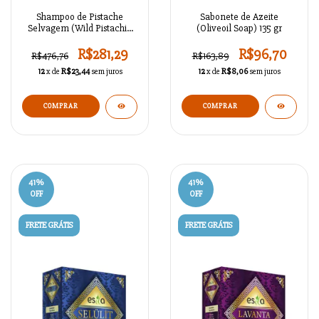
Shampoo de Pistache
Sabonete de Azeite
Selvagem (Wild Pistachio
(Oliveoil Soap) 135 gr
Shampoo) 400 ml
R$281,29
R$96,70
R$476,76
R$163,89
12
x de
R$23,44
sem juros
12
x de
R$8,06
sem juros
41
%
41
%
OFF
OFF
FRETE GRÁTIS
FRETE GRÁTIS