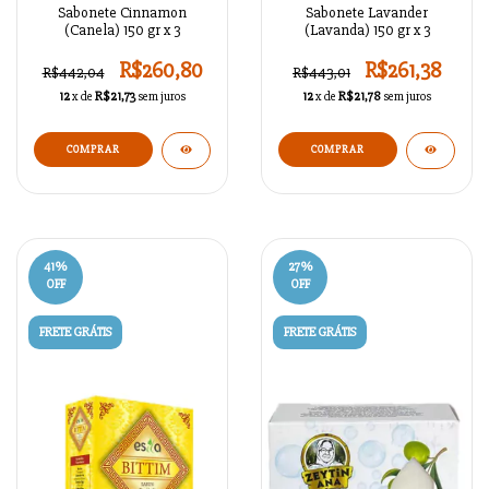
Sabonete Cinnamon
Sabonete Lavander
(Canela) 150 gr x 3
(Lavanda) 150 gr x 3
R$260,80
R$261,38
R$442,04
R$443,01
12
x de
R$21,73
sem juros
12
x de
R$21,78
sem juros
41
%
27
%
OFF
OFF
FRETE GRÁTIS
FRETE GRÁTIS