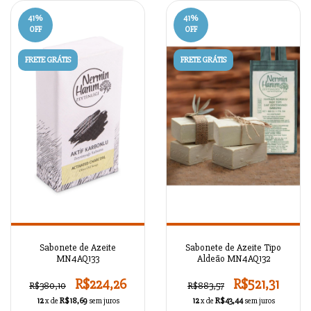
41
%
41
%
OFF
OFF
FRETE GRÁTIS
FRETE GRÁTIS
Sabonete de Azeite
Sabonete de Azeite Tipo
MN4AQ133
Aldeão MN4AQ132
R$224,26
R$521,31
R$380,10
R$883,57
12
x de
R$18,69
sem juros
12
x de
R$43,44
sem juros