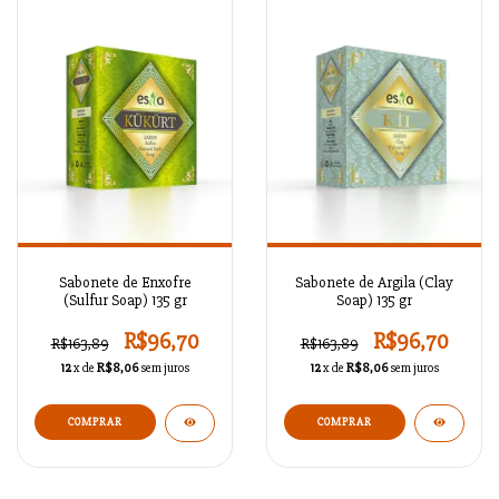
Sabonete de Enxofre
Sabonete de Argila (Clay
(Sulfur Soap) 135 gr
Soap) 135 gr
R$96,70
R$96,70
R$163,89
R$163,89
12
x de
R$8,06
sem juros
12
x de
R$8,06
sem juros