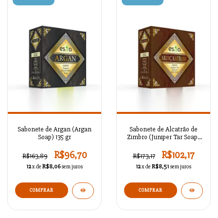
Sabonete de Argan (Argan
Sabonete de Alcatrão de
Soap) 135 gr
Zimbro (Juniper Tar Soap)
135 gr
R$96,70
R$102,17
R$163,89
R$173,17
12
x de
R$8,06
sem juros
12
x de
R$8,51
sem juros