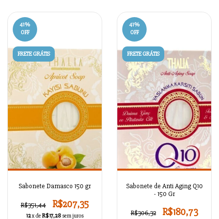
41
%
41
%
OFF
OFF
FRETE GRÁTIS
FRETE GRÁTIS
Sabonete Damasco 150 gr
Sabonete de Anti Aging Q10
- 150 Gr
R$207,35
R$351,44
R$180,73
R$306,32
12
x de
R$17,28
sem juros