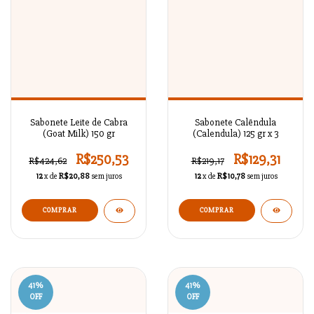
Sabonete Leite de Cabra
Sabonete Calêndula
(Goat Milk) 150 gr
(Calendula) 125 gr x 3
R$250,53
R$129,31
R$424,62
R$219,17
12
x de
R$20,88
sem juros
12
x de
R$10,78
sem juros
41
%
41
%
OFF
OFF