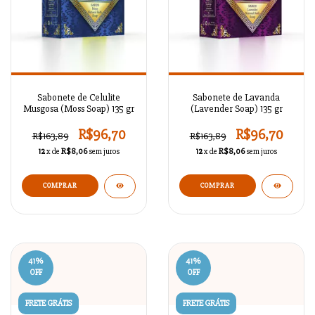
Sabonete de Celulite
Sabonete de Lavanda
Musgosa (Moss Soap) 135 gr
(Lavender Soap) 135 gr
R$96,70
R$96,70
R$163,89
R$163,89
12
x de
R$8,06
sem juros
12
x de
R$8,06
sem juros
41
%
41
%
OFF
OFF
FRETE GRÁTIS
FRETE GRÁTIS