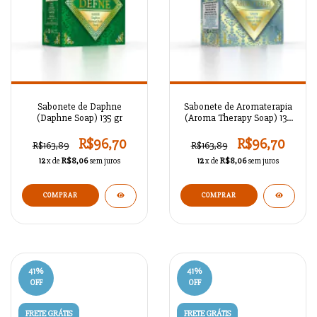
Sabonete de Daphne
Sabonete de Aromaterapia
(Daphne Soap) 135 gr
(Aroma Therapy Soap) 135
gr
R$96,70
R$96,70
R$163,89
R$163,89
12
x de
R$8,06
sem juros
12
x de
R$8,06
sem juros
41
%
41
%
OFF
OFF
FRETE GRÁTIS
FRETE GRÁTIS