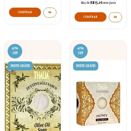
12
x de
R$15,06
sem juros
41
%
41
%
OFF
OFF
FRETE GRÁTIS
FRETE GRÁTIS