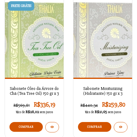
FRETE GRÁTIS
Sabonete Óleo da Árvore do
Sabonete Moisturizing
Chá (Tea Tree Oil) 150 gr x 3
(Hidratante) 150 gr x 3
R$336,19
R$259,80
R$569,81
R$440,34
12
x de
R$28,02
sem juros
12
x de
R$21,65
sem juros