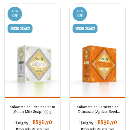
41
%
41
%
OFF
OFF
FRETE GRÁTIS
FRETE GRÁTIS
Sabonete de Leite de Cabra
Sabonete de Semente de
(Goath Milk Soap) 135 gr
Damasco (Apricot Seed
Soap) 135 gr
R$96,70
R$96,70
R$163,89
R$163,89
12
x de
R$8,06
sem juros
12
x de
R$8,06
sem juros