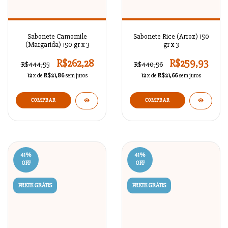
Sabonete Camomile
Sabonete Rice (Arroz) 150
(Margarida) 150 gr x 3
gr x 3
R$262,28
R$259,93
R$444,55
R$440,56
12
x de
R$21,86
sem juros
12
x de
R$21,66
sem juros
41
%
41
%
OFF
OFF
FRETE GRÁTIS
FRETE GRÁTIS