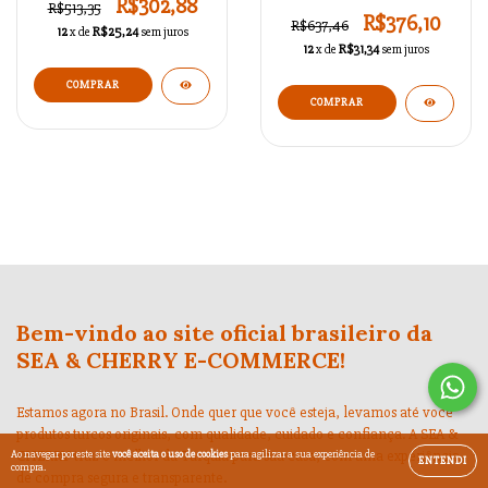
R$302,88
R$513,35
R$376,10
R$637,46
12
x de
R$25,24
sem juros
12
x de
R$31,34
sem juros
Bem-vindo ao site oficial brasileiro da
SEA & CHERRY E-COMMERCE!
Estamos agora no Brasil. Onde quer que você esteja, levamos até você
produtos turcos originais, com qualidade, cuidado e confiança. A SEA &
CHERRY traz o melhor da Turquia para sua casa, com uma experiência
Ao navegar por este site
você aceita o uso de cookies
para agilizar a sua experiência de
ENTENDI
compra.
de compra segura e transparente.