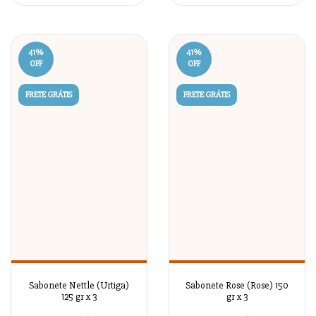
41
%
41
%
OFF
OFF
FRETE GRÁTIS
FRETE GRÁTIS
Sabonete Nettle (Urtiga)
Sabonete Rose (Rose) 150
125 gr x 3
gr x 3