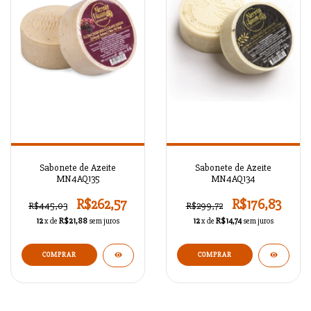
Sabonete de Azeite
Sabonete de Azeite
MN4AQ135
MN4AQ134
R$262,57
R$176,83
R$445,03
R$299,72
12
x de
R$21,88
sem juros
12
x de
R$14,74
sem juros
COMPRAR
COMPRAR