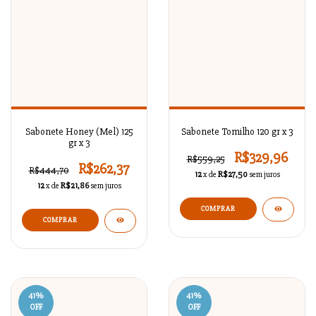
Sabonete Honey (Mel) 125
Sabonete Tomilho 120 gr x 3
gr x 3
R$329,96
R$559,25
R$262,37
R$444,70
12
x de
R$27,50
sem juros
12
x de
R$21,86
sem juros
41
%
41
%
OFF
OFF