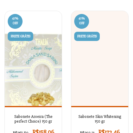
41
%
41
%
OFF
OFF
FRETE GRÁTIS
FRETE GRÁTIS
Sabonete Aroeira (The
Sabonete Skin Whitening
perfect Choice) 150 gr
150 gr
R$158,06
R$172,46
R$267,89
R$292,31