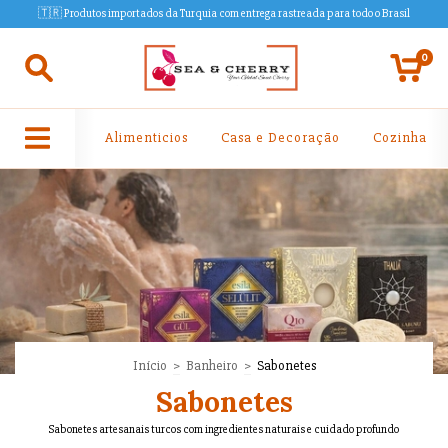
🇹🇷 Produtos importados da Turquia com entrega rastreada para todo o Brasil
0
Alimenticios
Casa e Decoração
Cozinha
Início
>
Banheiro
>
Sabonetes
Sabonetes
Sabonetes artesanais turcos com ingredientes naturais e cuidado profundo