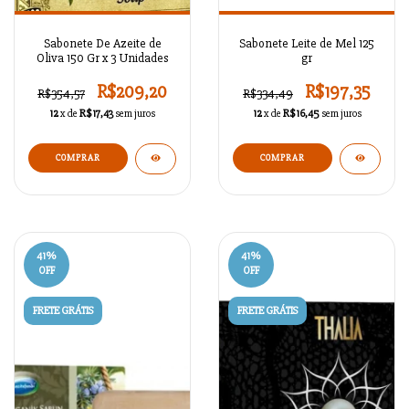
Sabonete De Azeite de
Sabonete Leite de Mel 125
Oliva 150 Gr x 3 Unidades
gr
R$209,20
R$197,35
R$354,57
R$334,49
12
x de
R$17,43
sem juros
12
x de
R$16,45
sem juros
41
%
41
%
OFF
OFF
FRETE GRÁTIS
FRETE GRÁTIS