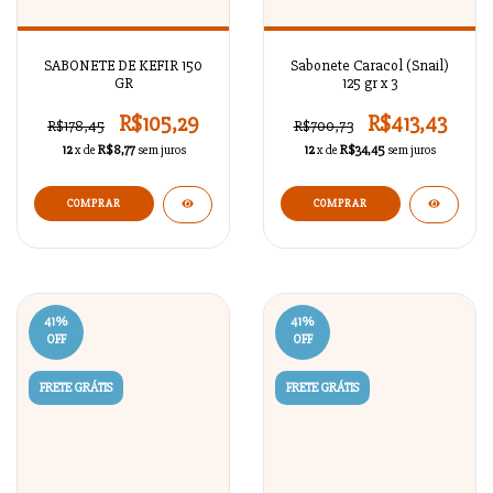
SABONETE DE KEFIR 150
Sabonete Caracol (Snail)
GR
125 gr x 3
R$105,29
R$413,43
R$178,45
R$700,73
12
x de
R$8,77
sem juros
12
x de
R$34,45
sem juros
41
%
41
%
OFF
OFF
FRETE GRÁTIS
FRETE GRÁTIS