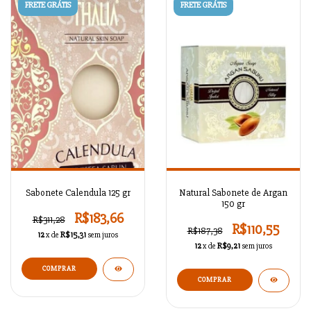
FRETE GRÁTIS
FRETE GRÁTIS
Sabonete Calendula 125 gr
Natural Sabonete de Argan
150 gr
R$183,66
R$311,28
R$110,55
R$187,38
12
x de
R$15,31
sem juros
12
x de
R$9,21
sem juros