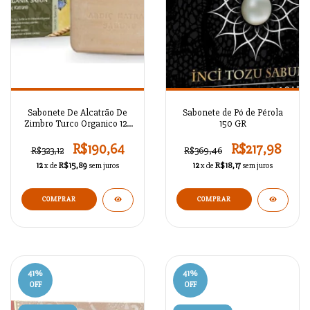
Sabonete De Alcatrão De
Sabonete de Pó de Pérola
Zimbro Turco Organico 125
150 GR
Gr
R$190,64
R$217,98
R$323,12
R$369,46
12
x de
R$15,89
sem juros
12
x de
R$18,17
sem juros
41
%
41
%
OFF
OFF