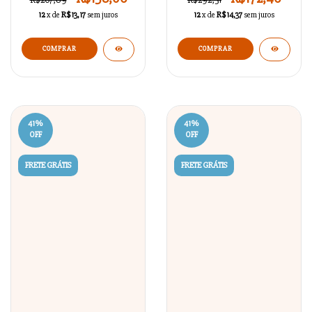
12
x de
R$13,17
sem juros
12
x de
R$14,37
sem juros
41
%
41
%
OFF
OFF
FRETE GRÁTIS
FRETE GRÁTIS