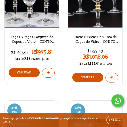
Taças 6 Peças Conjunto de
Taças 6 Peças Conjunto de
Copos de Vidro – CONTO
Copos de Vidro – CONTO
PLATINA 88744
OURO 8743
R$975,81
R$1.759,43
R$1.653,92
R$1.038,06
12
x de
R$81,32
sem juros
12
x de
R$86,51
sem juros
41
%
41
%
OFF
OFF
Ao navegar por este site
você aceita o uso de cookies
para agilizar a sua experiência de
ENTENDI
compra.
FRETE GRÁTIS
FRETE GRÁTIS