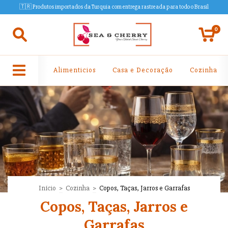
🇹🇷 Produtos importados da Turquia com entrega rastreada para todo o Brasil
0
Alimenticios
Casa e Decoração
Cozinha
Início
>
Cozinha
>
Copos, Taças, Jarros e Garrafas
Copos, Taças, Jarros e
Garrafas