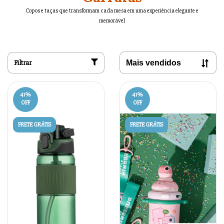
Copos e taças que transformam cada mesa em uma experiência elegante e
memorável
Filtrar
41
%
41
%
OFF
OFF
FRETE GRÁTIS
FRETE GRÁTIS