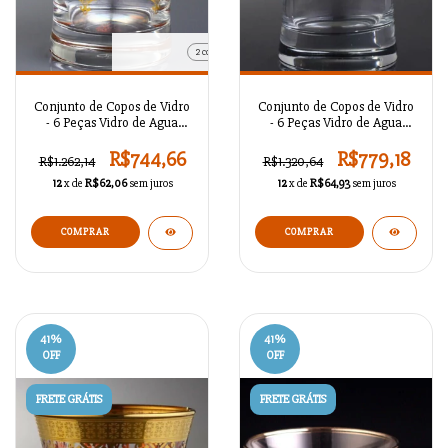
2 cores
Conjunto de Copos de Vidro
Conjunto de Copos de Vidro
- 6 Peças Vidro de Agua
- 6 Peças Vidro de Agua
Nida / BR57866
Otomano Platina / BR56125
R$744,66
R$779,18
R$1.262,14
R$1.320,64
12
x de
R$62,06
sem juros
12
x de
R$64,93
sem juros
COMPRAR
41
%
41
%
OFF
OFF
FRETE GRÁTIS
FRETE GRÁTIS