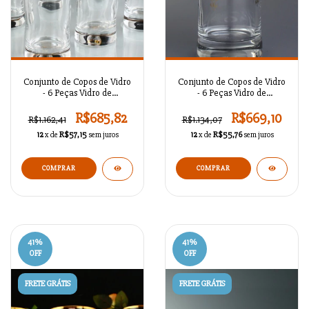
Conjunto de Copos de Vidro
Conjunto de Copos de Vidro
- 6 Peças Vidro de
- 6 Peças Vidro de
Refrigerante Otomano
Refrigerante Nida Platina /
Ouro / BR56117
BR56116
R$685,82
R$669,10
R$1.162,41
R$1.134,07
12
x de
R$57,15
sem juros
12
x de
R$55,76
sem juros
41
%
41
%
OFF
OFF
FRETE GRÁTIS
FRETE GRÁTIS