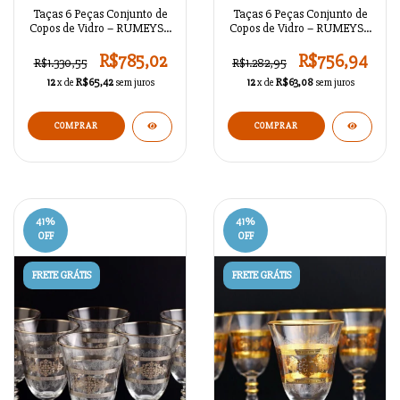
Taças 6 Peças Conjunto de
Taças 6 Peças Conjunto de
Copos de Vidro – RUMEYSA
Copos de Vidro – RUMEYSA
PLATINA 888721
GOLD 88720
R$785,02
R$756,94
R$1.330,55
R$1.282,95
12
x de
R$65,42
sem juros
12
x de
R$63,08
sem juros
41
%
41
%
OFF
OFF
FRETE GRÁTIS
FRETE GRÁTIS