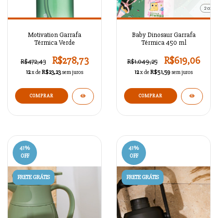
2 cores
Motivation Garrafa
Baby Dinosaur Garrafa
Térmica Verde
Térmica 450 ml
R$278,73
R$619,06
R$472,43
R$1.049,25
12
x de
R$23,23
sem juros
12
x de
R$51,59
sem juros
COMPRAR
COMPRAR
41
%
41
%
OFF
OFF
FRETE GRÁTIS
FRETE GRÁTIS