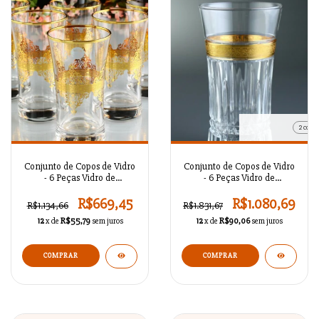
2 cores
Conjunto de Copos de Vidro
Conjunto de Copos de Vidro
- 6 Peças Vidro de
- 6 Peças Vidro de
Refrigerante Nida Gold /
Refrigerante Ezgi / BR56114
BR56115
R$669,45
R$1.080,69
R$1.134,66
R$1.831,67
12
x de
R$55,79
sem juros
12
x de
R$90,06
sem juros
COMPRAR