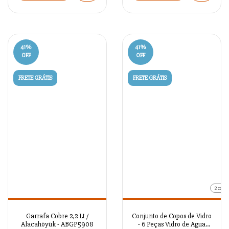
41
%
41
%
OFF
OFF
FRETE GRÁTIS
FRETE GRÁTIS
2 cores
Garrafa Cobre 2,2 Lt /
Conjunto de Copos de Vidro
Alacahöyük - ABGP5908
- 6 Peças Vidro de Agua