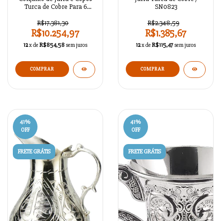
Turca de Cobre Para 6
SN0823
Pessoas / SN0824
R$17.381,30
R$2.348,59
R$10.254,97
R$1.385,67
12
x de
R$854,58
sem juros
12
x de
R$115,47
sem juros
COMPRAR
COMPRAR
41
%
41
%
OFF
OFF
FRETE GRÁTIS
FRETE GRÁTIS