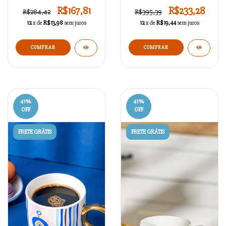
ml
R$167,81
R$233,28
R$284,42
R$395,39
12
x de
R$13,98
sem juros
12
x de
R$19,44
sem juros
COMPRAR
COMPRAR
41
%
41
%
OFF
OFF
FRETE GRÁTIS
FRETE GRÁTIS