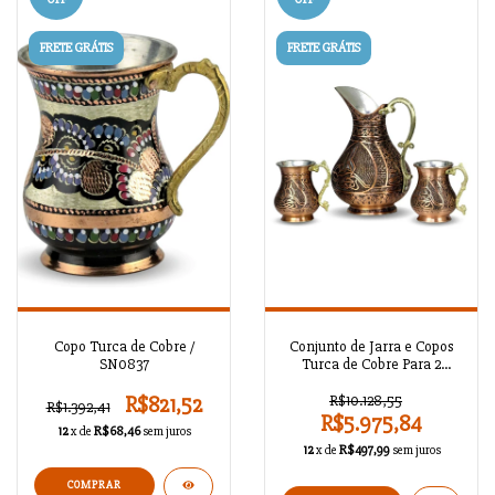
FRETE GRÁTIS
FRETE GRÁTIS
Copo Turca de Cobre /
Conjunto de Jarra e Copos
SN0837
Turca de Cobre Para 2
Pessoas / SN0825
R$821,52
R$10.128,55
R$1.392,41
R$5.975,84
12
x de
R$68,46
sem juros
12
x de
R$497,99
sem juros
COMPRAR