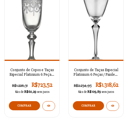
Conjunto de Copos e Taças
Conjunto de Taças Especial
Especial Platinium 6 Peças /
Platinium 6 Peças / Paisley -
Ronesans&Damask -
ABCMLB021
ABCMLB023
R$723,52
R$1.318,62
R$1.226,31
R$2.234,95
12
x de
R$60,29
sem juros
12
x de
R$109,89
sem juros
COMPRAR
COMPRAR