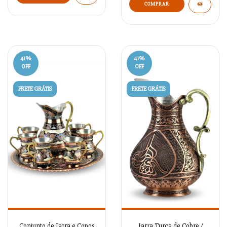
COMPRAR
41
%
41
%
OFF
OFF
FRETE GRÁTIS
FRETE GRÁTIS
Conjunto de Jarra e Copos
Jarra Turca de Cobre /