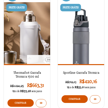
FRETE GRÁTIS
FRETE GRÁTIS
2 cores
Thermafort Garrafa
Sportline Garrafa Térmica
Térmica 1500 ml
R$420,16
R$712,13
R$663,31
R$1.124,25
12
x de
R$35,01
sem juros
12
x de
R$55,28
sem juros
COMPRAR
COMPRAR