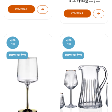
12
x de
R$226,39
sem juros
COMPRAR
COMPRAR
41
%
41
%
OFF
OFF
FRETE GRÁTIS
FRETE GRÁTIS