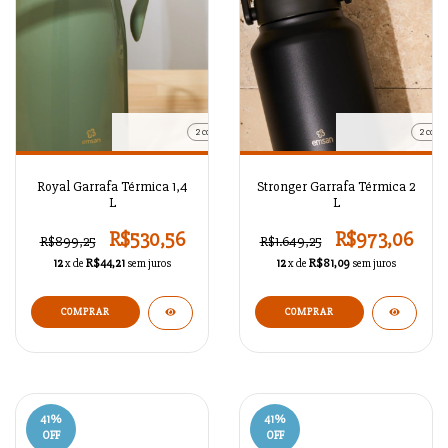
2 cores
2 cores
Royal Garrafa Térmica 1,4
Stronger Garrafa Térmica 2
L
L
R$530,56
R$973,06
R$899,25
R$1.649,25
12
x de
R$44,21
sem juros
12
x de
R$81,09
sem juros
COMPRAR
COMPRAR
41
%
41
%
OFF
OFF