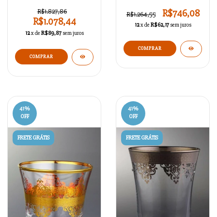
Rumeysa / BR5786S7
R$1.827,86
R$746,08
R$1.264,55
R$1.078,44
12
x de
R$62,17
sem juros
12
x de
R$89,87
sem juros
COMPRAR
41
%
41
%
OFF
OFF
FRETE GRÁTIS
FRETE GRÁTIS