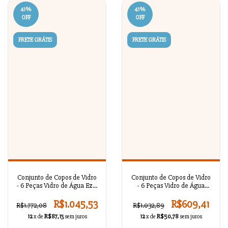
41
%
41
%
OFF
OFF
FRETE GRÁTIS
FRETE GRÁTIS
Conjunto de Copos de Vidro
Conjunto de Copos de Vidro
- 6 Peças Vidro de Água Ezgi
- 6 Peças Vidro de Água
Gold / BR56113
Tuna Gold / BR56112
R$1.045,53
R$609,41
R$1.772,08
R$1.032,89
12
x de
R$87,13
sem juros
12
x de
R$50,78
sem juros