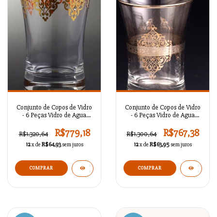
Conjunto de Copos de Vidro
Conjunto de Copos de Vidro
- 6 Peças Vidro de Agua
- 6 Peças Vidro de Agua
Otomano Gold / BR56124
Nida Platina / BR56122
R$779,18
R$767,38
R$1.320,64
R$1.300,64
12
x de
R$64,93
sem juros
12
x de
R$63,95
sem juros