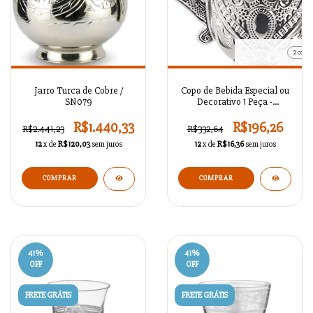
2 cores
Jarro Turca de Cobre /
Copo de Bebida Especial ou
SN079
Decorativo 1 Peça -
SEAZ802C1L77
R$1.440,33
R$196,26
R$2.441,23
R$332,64
12
x de
R$120,03
sem juros
12
x de
R$16,36
sem juros
COMPRAR
COMPRAR
41
%
41
%
OFF
OFF
FRETE GRÁTIS
FRETE GRÁTIS