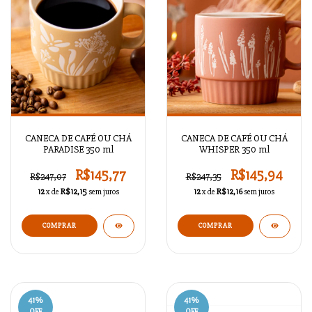
CANECA DE CAFÉ OU CHÁ
CANECA DE CAFÉ OU CHÁ
PARADISE 350 ml
WHISPER 350 ml
R$145,77
R$145,94
R$247,07
R$247,35
12
x de
R$12,15
sem juros
12
x de
R$12,16
sem juros
41
%
41
%
OFF
OFF