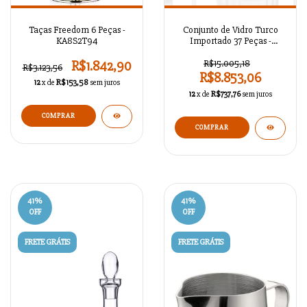
Taças Freedom 6 Peças -
Conjunto de Vidro Turco
KA8S2T94
Importado 37 Peças -
KALONAGA321
R$1.842,90
R$15.005,18
R$3.123,56
R$8.853,06
12
x de
R$153,58
sem juros
12
x de
R$737,76
sem juros
COMPRAR
COMPRAR
41
%
41
%
OFF
OFF
FRETE GRÁTIS
FRETE GRÁTIS