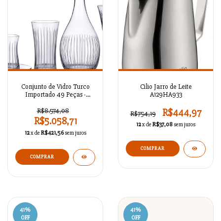
Conjunto de Vidro Turco
Cilio Jarro de Leite
Importado 49 Peças -
A129HA933
KALONAGA320
R$8.574,08
R$444,97
R$754,19
R$5.058,71
12
x de
R$37,08
sem juros
12
x de
R$421,56
sem juros
COMPRAR
COMPRAR
41
%
41
%
OFF
OFF