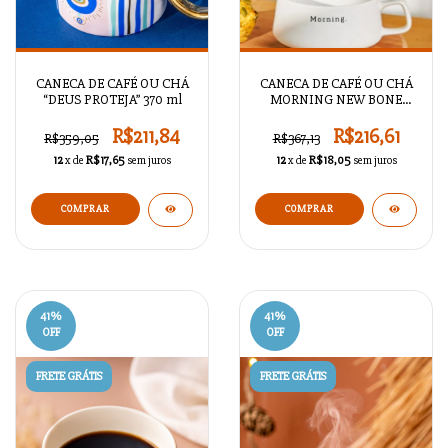
CANECA DE CAFÉ OU CHÁ
CANECA DE CAFÉ OU CHÁ
“DEUS PROTEJA” 370 ml
MORNING NEW BONE
BRANCA 320 ml
R$211,84
R$216,61
R$359,05
R$367,13
12
x de
R$17,65
sem juros
12
x de
R$18,05
sem juros
COMPRAR
41
%
41
%
OFF
OFF
FRETE GRÁTIS
FRETE GRÁTIS