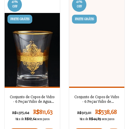
41
%
41
%
OFF
OFF
FRETE GRÁTIS
FRETE GRÁTIS
Conjunto de Copos de Vidro
Conjunto de Copos de Vidro
- 6 Peças Vidro de Agua
- 6 Peças Vidro de
Nida Gold / BR56121
Refrigerante Rumeysa
Platina / BR56120
R$811,63
R$538,68
R$1.375,64
R$913,01
12
x de
R$67,64
sem juros
12
x de
R$44,89
sem juros