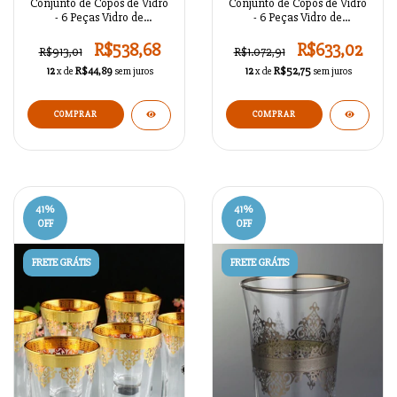
Conjunto de Copos de Vidro
Conjunto de Copos de Vidro
- 6 Peças Vidro de
- 6 Peças Vidro de
Refrigerante Rumeysa Gold
Refrigerante Otomano
/ BR56119
PLatina / BR56118
R$538,68
R$633,02
R$913,01
R$1.072,91
12
x de
R$44,89
sem juros
12
x de
R$52,75
sem juros
41
%
41
%
OFF
OFF
FRETE GRÁTIS
FRETE GRÁTIS