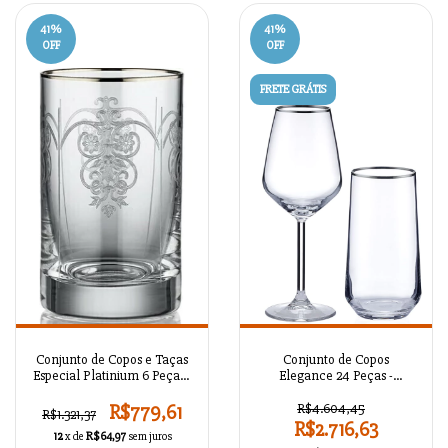
41
%
41
%
OFF
OFF
FRETE GRÁTIS
Conjunto de Copos e Taças
Conjunto de Copos
Especial Platinium 6 Peças /
Elegance 24 Peças -
Helen - ABCMLB020
KALONAGA325
R$779,61
R$4.604,45
R$1.321,37
R$2.716,63
12
x de
R$64,97
sem juros