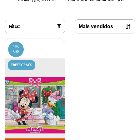
Descubra jogos, puzzles e produtos únicos para momentos inesquecíveis
Filtrar
41
%
OFF
FRETE GRÁTIS