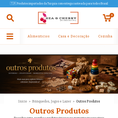
🇹🇷 Produtos importados da Turquia com entrega rastreada para todo o Brasil
0
Alimenticios
Casa e Decoração
Cozinha
Início
>
Brinquedos, Jogos e Lazer
>
Outros Produtos
Outros Produtos