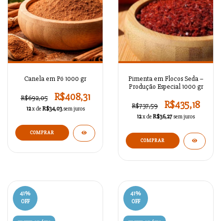
Canela em Pó 1000 gr
Pimenta em Flocos Seda –
Produção Especial 1000 gr
R$408,31
R$692,05
R$435,18
R$737,59
12
x de
R$34,03
sem juros
12
x de
R$36,27
sem juros
41
%
41
%
OFF
OFF