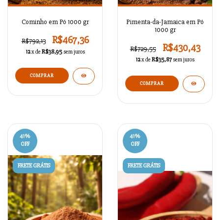
Cominho em Pó 1000 gr
Pimenta-da-Jamaica em Pó
1000 gr
R$467,36
R$792,13
R$430,43
R$729,55
12
x de
R$38,95
sem juros
12
x de
R$35,87
sem juros
41
%
41
%
OFF
OFF
FRETE GRÁTIS
FRETE GRÁTIS