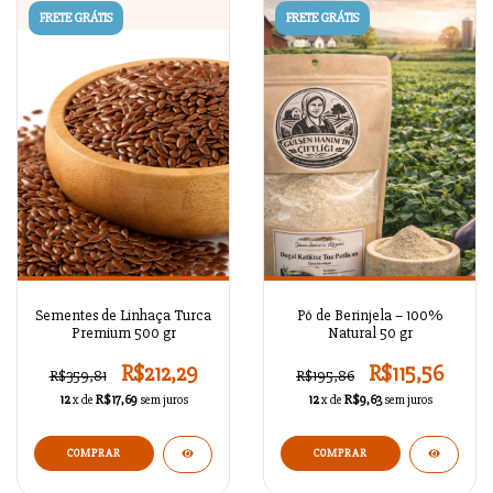
FRETE GRÁTIS
FRETE GRÁTIS
Sementes de Linhaça Turca
Pó de Berinjela – 100%
Premium 500 gr
Natural 50 gr
R$212,29
R$115,56
R$359,81
R$195,86
12
x de
R$17,69
sem juros
12
x de
R$9,63
sem juros