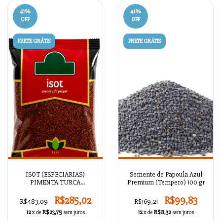
41
%
41
%
OFF
OFF
FRETE GRÁTIS
FRETE GRÁTIS
ISOT (ESPECIARIAS)
Semente de Papoula Azul
PIMENTA TURCA
Premium (Tempero) 100 gr
NATURAL 500 GR
R$285,02
R$99,83
R$483,09
R$169,21
12
x de
R$23,75
sem juros
12
x de
R$8,32
sem juros