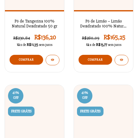
Pó de Tangerina 100%
Pó de Limão – Limão
Natural Desidratado 50 gr
Desidratado 100% Natural
50 gr
R$136,20
R$165,25
R$230,84
R$280,09
12
x de
R$11,35
sem juros
12
x de
R$13,77
sem juros
41
%
41
%
OFF
OFF
FRETE GRÁTIS
FRETE GRÁTIS