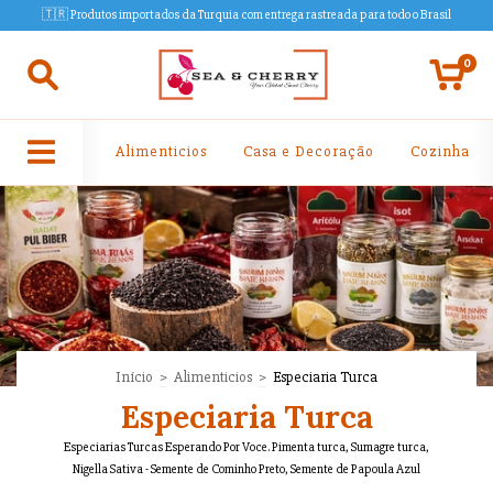
🇹🇷 Produtos importados da Turquia com entrega rastreada para todo o Brasil
0
Alimenticios
Casa e Decoração
Cozinha
Início
>
Alimenticios
>
Especiaria Turca
Especiaria Turca
Especiarias Turcas Esperando Por Voce. Pimenta turca, Sumagre turca,
Nigella Sativa - Semente de Cominho Preto, Semente de Papoula Azul