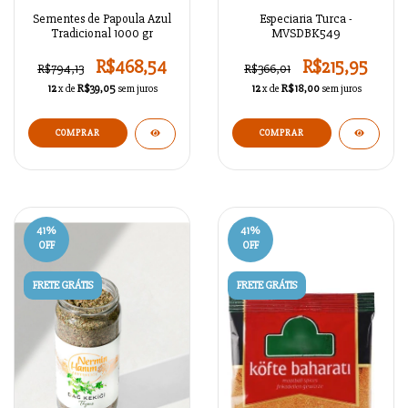
Sementes de Papoula Azul
Especiaria Turca -
Tradicional 1000 gr
MVSDBK549
R$468,54
R$215,95
R$794,13
R$366,01
12
x de
R$39,05
sem juros
12
x de
R$18,00
sem juros
COMPRAR
41
%
41
%
OFF
OFF
FRETE GRÁTIS
FRETE GRÁTIS