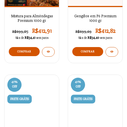
Mistura para Almôndegas
Gengibre em Pó Premium
Premium 1000 gr
1000 gr
R$412,91
R$412,82
R$699,85
R$699,69
12
x de
R$34,41
sem juros
12
x de
R$34,40
sem juros
41
%
41
%
OFF
OFF
FRETE GRÁTIS
FRETE GRÁTIS