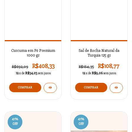
Curcuma em Pó Premium
Sal de Rocha Natural da
1000 gr
Turquia 125 gr
R$408,33
R$108,77
R$692,09
R$184,35
12
x de
R$34,03
sem juros
12
x de
R$9,06
sem juros
41
%
41
%
OFF
OFF