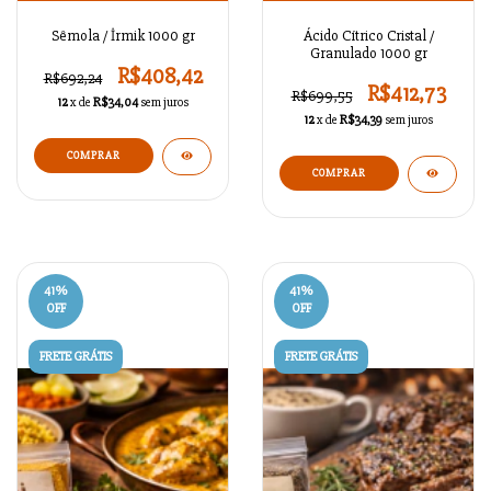
Sêmola / İrmik 1000 gr
Ácido Cítrico Cristal /
Granulado 1000 gr
R$408,42
R$692,24
R$412,73
R$699,55
12
x de
R$34,04
sem juros
12
x de
R$34,39
sem juros
41
%
41
%
OFF
OFF
FRETE GRÁTIS
FRETE GRÁTIS