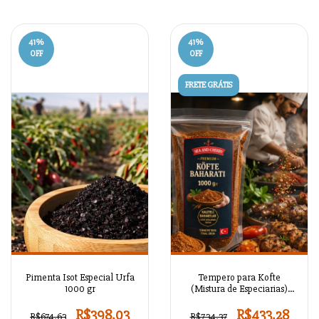
41
%
41
%
OFF
OFF
FRETE GRÁTIS
Pimenta Isot Especial Urfa
Tempero para Kofte
1000 gr
(Mistura de Especiarias)
1000 gr
R$398,03
R$433,28
R$674,63
R$734,37