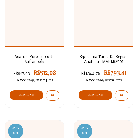
Açafrão Puro Turco de
Especiaria Turca Da Regiao
Safranbolu
Anatolia - MVBLBS501
R$512,08
R$793,41
R$867,93
R$1.344,76
12
x de
R$42,67
sem juros
12
x de
R$66,12
sem juros
COMPRAR
COMPRAR
41
%
41
%
OFF
OFF