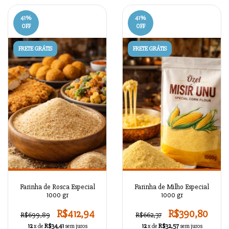
41
%
41
%
OFF
OFF
FRETE GRÁTIS
FRETE GRÁTIS
Farinha de Rosca Especial
Farinha de Milho Especial
1000 gr
1000 gr
R$412,94
R$390,80
R$699,89
R$662,37
12
x de
R$34,41
sem juros
12
x de
R$32,57
sem juros