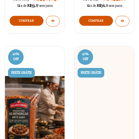
12
x de
R$33,17
sem juros
12
x de
R$36,11
sem juros
41
%
41
%
OFF
OFF
FRETE GRÁTIS
FRETE GRÁTIS