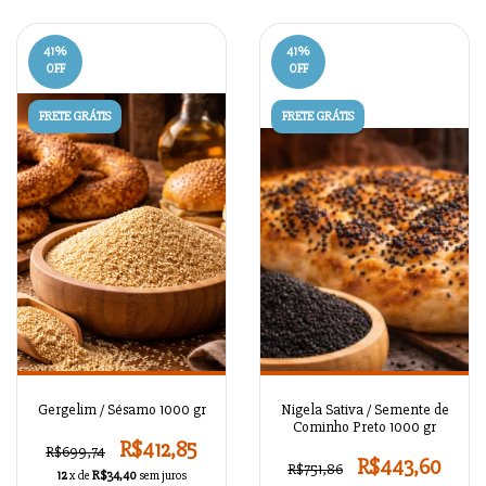
41
%
41
%
OFF
OFF
FRETE GRÁTIS
FRETE GRÁTIS
Gergelim / Sésamo 1000 gr
Nigela Sativa / Semente de
Cominho Preto 1000 gr
R$412,85
R$699,74
R$443,60
R$751,86
12
x de
R$34,40
sem juros