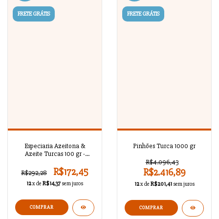
FRETE GRÁTIS
FRETE GRÁTIS
Especiaria Azeitona &
Pinhões Turca 1000 gr
Azeite Turcas 100 gr -
SEAZYTNN7B
R$4.096,43
R$172,45
R$2.416,89
R$292,28
12
x de
R$14,37
sem juros
12
x de
R$201,41
sem juros