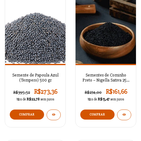
Semente de Papoula Azul
Sementes de Cominho
(Tempero) 500 gr
Preto – Nigella Sativa 250
gr
R$273,36
R$161,66
R$395,52
R$274,00
12
x de
R$22,78
sem juros
12
x de
R$13,47
sem juros