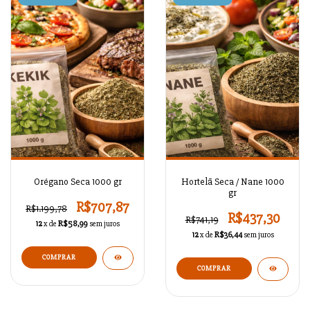
Orégano Seca 1000 gr
Hortelã Seca / Nane 1000
gr
R$707,87
R$1.199,78
R$437,30
R$741,19
12
x de
R$58,99
sem juros
12
x de
R$36,44
sem juros