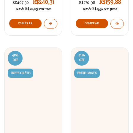
R$240,31
R$159,88
R$407,30
R$270,98
12
x de
R$20,03
sem juros
12
x de
R$13,32
sem juros
41
%
41
%
OFF
OFF
FRETE GRÁTIS
FRETE GRÁTIS