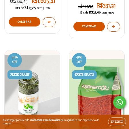
R$1.605,21
R$2.720,69
R$331,21
R$561,38
12
x de
R$133,77
sem juros
12
x de
R$27,60
sem juros
COMPRAR
41
%
41
%
OFF
OFF
FRETE GRÁTIS
FRETE GRÁTIS
Ao navegar por este site
você aceita o uso de cookies
para agilizar a sua experiência de
ENTENDI
compra.