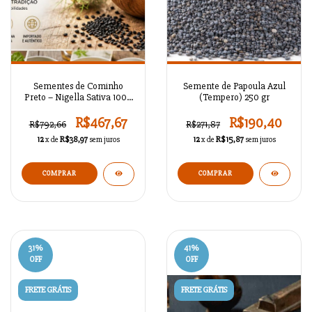
Sementes de Cominho
Semente de Papoula Azul
Preto – Nigella Sativa 1000
(Tempero) 250 gr
gr
R$467,67
R$190,40
R$792,66
R$271,87
12
x de
R$38,97
sem juros
12
x de
R$15,87
sem juros
31
%
41
%
OFF
OFF
FRETE GRÁTIS
FRETE GRÁTIS