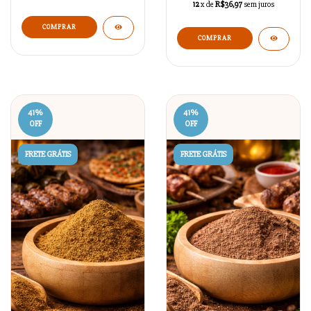
12
x de
R$36,97
sem juros
41
%
41
%
OFF
OFF
FRETE GRÁTIS
FRETE GRÁTIS