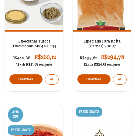
Especiarias Turcos
Especiaria Para Kofta
Tradicionais MN4AQ1434
(Carnes) 500 gr
R$260,12
R$294,78
R$440,88
R$499,62
12
x de
R$21,68
sem juros
12
x de
R$24,57
sem juros
COMPRAR
41
%
FRETE GRÁTIS
OFF
FRETE GRÁTIS