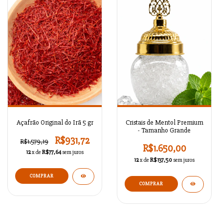
Açafrão Original do Irã 5 gr
Cristais de Mentol Premium
- Tamanho Grande
R$931,72
R$1.579,19
R$1.650,00
12
x de
R$77,64
sem juros
12
x de
R$137,50
sem juros
COMPRAR