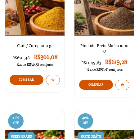
Caril / Curry 1000 gr
Pimenta-Preta Moída 1000
gr
R$366,08
R$620,48
R$619,28
R$1.049,63
12
x de
R$30,51
sem juros
12
x de
R$51,61
sem juros
41
%
41
%
OFF
OFF
FRETE GRÁTIS
FRETE GRÁTIS