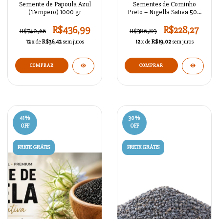
Semente de Papoula Azul
Sementes de Cominho
(Tempero) 1000 gr
Preto – Nigella Sativa 500
gr
R$436,99
R$228,27
R$740,66
R$386,89
12
x de
R$36,42
sem juros
12
x de
R$19,02
sem juros
41
%
30
%
OFF
OFF
FRETE GRÁTIS
FRETE GRÁTIS