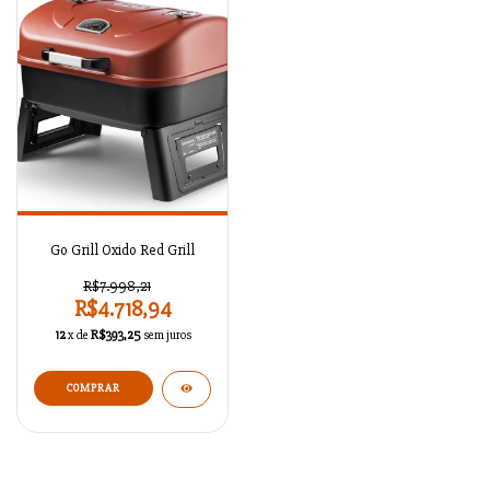
Go Grill Oxido Red Grill
R$7.998,21
R$4.718,94
12
x de
R$393,25
sem juros