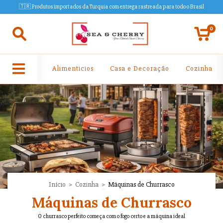
🇹🇷 Produtos importados da Turquia com entrega rastreada para todo o Brasil
0
Alimenticios
Casa e Decoração
Cozinha
Início
>
Cozinha
>
Máquinas de Churrasco
Máquinas de Churrasco
O churrasco perfeito começa com o fogo certo e a máquina ideal