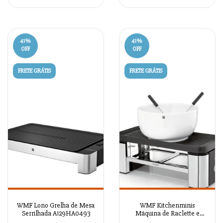
41
%
41
%
OFF
OFF
FRETE GRÁTIS
FRETE GRÁTIS
WMF Lono Grelha de Mesa
WMF Kitchenminis
Serrilhada A129HA0493
Máquina de Raclette e
Fondue A129HA0489