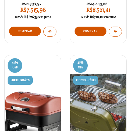
R$12.738,92
R$14.443,06
R$7.515,96
R$8.521,41
12
x de
R$626,33
sem juros
12
x de
R$710,12
sem juros
41
%
41
%
OFF
OFF
FRETE GRÁTIS
FRETE GRÁTIS