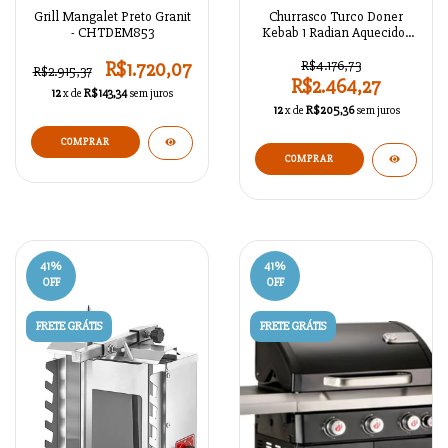
Grill Mangalet Preto Granit
Churrasco Turco Doner
- CHTDEM853
Kebab 1 Radian Aquecidos
Com Gas Tipo Casa -
AZSRM1052
R$1.720,07
R$4.176,73
R$2.915,37
R$2.464,27
12
x de
R$143,34
sem juros
12
x de
R$205,36
sem juros
COMPRAR
41
%
41
%
OFF
OFF
FRETE GRÁTIS
FRETE GRÁTIS