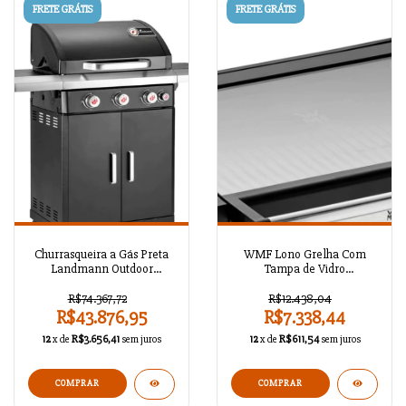
FRETE GRÁTIS
FRETE GRÁTIS
Churrasqueira a Gás Preta
WMF Lono Grelha Com
Landmann Outdoor
Tampa de Vidro
A129HA970
A129HA0494
R$74.367,72
R$12.438,04
R$43.876,95
R$7.338,44
12
x de
R$3.656,41
sem juros
12
x de
R$611,54
sem juros
COMPRAR