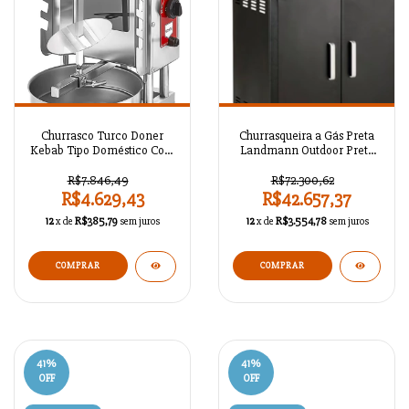
Churrasco Turco Doner
Churrasqueira a Gás Preta
Kebab Tipo Doméstico Com
Landmann Outdoor Preto
Elétrico - AZSRM1044
A129HA971
R$7.846,49
R$72.300,62
R$4.629,43
R$42.657,37
12
x de
R$385,79
sem juros
12
x de
R$3.554,78
sem juros
COMPRAR
41
%
41
%
OFF
OFF