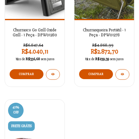
Churrasco Go Grill Oxide
Churrasqueira Portátil - 1
Grill - 1 Peça - DPW01280
Peça - DPW01278
R$6.847,64
R$4.868,99
R$4.040,11
R$2.872,70
12
x de
R$336,68
sem juros
12
x de
R$239,39
sem juros
41
%
OFF
FRETE GRÁTIS