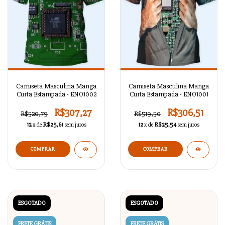
Camiseta Masculina Manga
Camiseta Masculina Manga
Curta Estampada - ENO1002
Curta Estampada - ENO1001
R$307,27
R$306,51
R$520,79
R$519,50
12
x de
R$25,61
sem juros
12
x de
R$25,54
sem juros
COMPRAR
COMPRAR
ESGOTADO
ESGOTADO
FRETE GRÁTIS
FRETE GRÁTIS