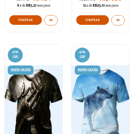
8
x de
R$5,27
sem juros
12
x de
R$25,61
sem juros
COMPRAR
COMPRAR
41
%
41
%
OFF
OFF
FRETE GRÁTIS
FRETE GRÁTIS