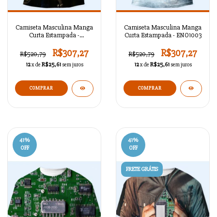
Camiseta Masculina Manga
Camiseta Masculina Manga
Curta Estampada -
Curta Estampada - ENO1003
ENO1004
R$307,27
R$307,27
R$520,79
R$520,79
12
x de
R$25,61
sem juros
12
x de
R$25,61
sem juros
COMPRAR
COMPRAR
41
%
41
%
OFF
OFF
FRETE GRÁTIS