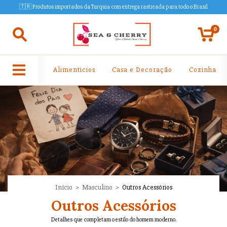
🇹🇷 Produtos importados da Turquia com entrega rastreada para todo o Brasil
0
Alimenticios
Casa e Decoração
Cozinha
Início
>
Masculino
>
Outros Acessórios
Outros Acessórios
Detalhes que completam o estilo do homem moderno.