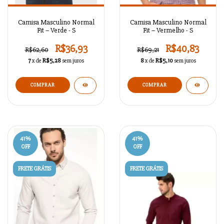
Camisa Masculino Normal
Camisa Masculino Normal
Fit – Verde - S
Fit – Vermelho - S
R$36,93
R$40,83
R$62,60
R$69,21
7
x de
R$5,28
sem juros
8
x de
R$5,10
sem juros
COMPRAR
COMPRAR
41
%
41
%
OFF
OFF
FRETE GRÁTIS
FRETE GRÁTIS