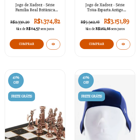
Jogo de Xadrez - Série
Jogo de Xadrez - Série
Família Real Britânica
Tróia-Esparta Antigo
Antigo A02OT78
A02OT58
R$1.374,82
R$3.151,89
R$2.330,20
R$5.342,18
12
x de
R$114,57
sem juros
12
x de
R$262,66
sem juros
COMPRAR
COMPRAR
41
%
41
%
OFF
OFF
FRETE GRÁTIS
FRETE GRÁTIS