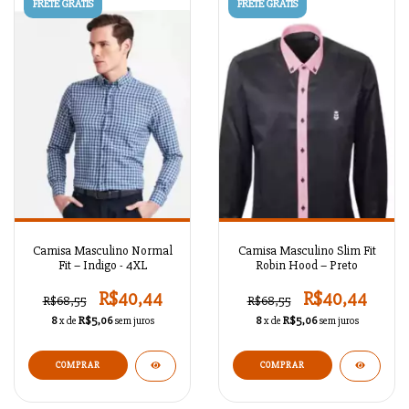
FRETE GRÁTIS
FRETE GRÁTIS
Camisa Masculino Normal
Camisa Masculino Slim Fit
Fit – Indigo - 4XL
Robin Hood – Preto
R$40,44
R$40,44
R$68,55
R$68,55
8
x de
R$5,06
sem juros
8
x de
R$5,06
sem juros