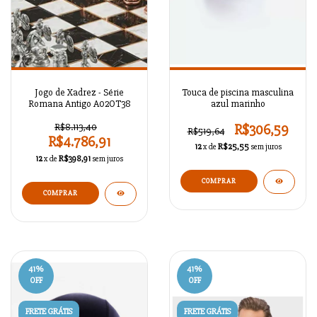
Jogo de Xadrez - Série
Touca de piscina masculina
Romana Antigo A02OT38
azul marinho
R$8.113,40
R$306,59
R$519,64
R$4.786,91
12
x de
R$25,55
sem juros
12
x de
R$398,91
sem juros
COMPRAR
41
%
41
%
OFF
OFF
FRETE GRÁTIS
FRETE GRÁTIS