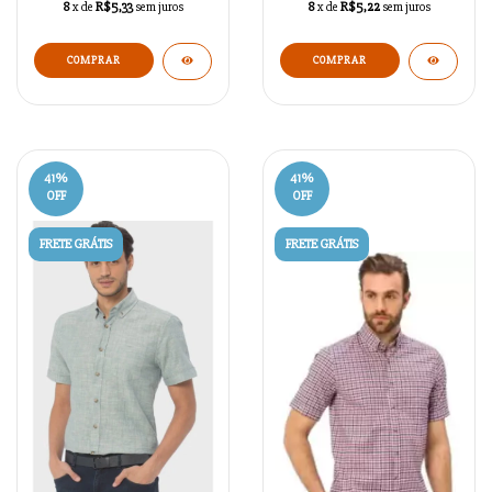
8
x de
R$5,33
sem juros
8
x de
R$5,22
sem juros
COMPRAR
41
%
41
%
OFF
OFF
FRETE GRÁTIS
FRETE GRÁTIS