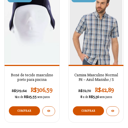
Boné de tecido masculino
Camisa Masculino Normal
preto para piscina
Fit – Azul-Marinho / S
R$306,59
R$42,89
R$519,64
R$72,70
12
x de
R$25,55
sem juros
8
x de
R$5,36
sem juros
COMPRAR