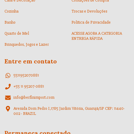
Casa e Decoração
Condições de Compra
Cozinha
Trocas e Devoluções
Banho
Política de Privacidade
Quarto de Mel
ACESSE AGORA A CATEGORIA
ENTREGA RÁPIDA
Brinquedos, Jogos e Lazer
Entre em contato
5511952070881
+55 11 95207-0881
info@berfinimport.com
Avenida Dom Pedro I,1785 Jardim Vitória, Guarujá/SP CEP: 11440-
002 - BRAZIL
Permaneça conectado