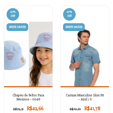
41
%
41
%
OFF
OFF
FRETE GRÁTIS
FRETE GRÁTIS
Chapéu de Feltro Para
Camisa Masculino Slim Fit
Meninos – 0048
– Azul / S
R$42,66
R$41,78
R$72,31
R$70,81