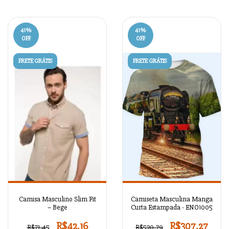
41
%
41
%
OFF
OFF
FRETE GRÁTIS
FRETE GRÁTIS
Camisa Masculino Slim Fit
Camiseta Masculina Manga
– Bege
Curta Estampada - ENO1005
R$42,16
R$307,27
R$71,45
R$520,79