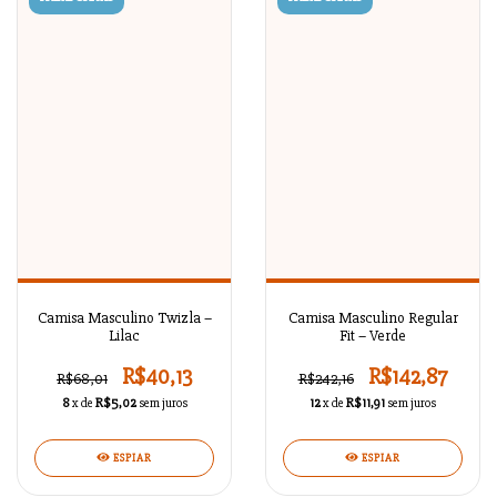
Camisa Masculino Twizla –
Camisa Masculino Regular
Lilac
Fit – Verde
R$40,13
R$142,87
R$68,01
R$242,16
8
x de
R$5,02
sem juros
12
x de
R$11,91
sem juros
ESPIAR
ESPIAR