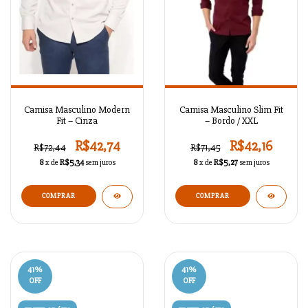
Camisa Masculino Modern
Camisa Masculino Slim Fit
Fit – Cinza
– Bordo / XXL
R$42,74
R$42,16
R$72,44
R$71,45
8
x de
R$5,34
sem juros
8
x de
R$5,27
sem juros
COMPRAR
COMPRAR
41
%
41
%
OFF
OFF