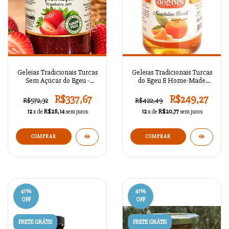
Geleias Tradicionais Turcas
Geleias Tradicionais Turcas
Sem Açúcar do Egeu -
do Egeu E Home-Made
SEAZ802C1L54
Molhos - SEAZ802C1L53
R$337,67
R$249,27
R$572,32
R$422,49
12
x de
R$28,14
sem juros
12
x de
R$20,77
sem juros
COMPRAR
COMPRAR
41
%
41
%
OFF
OFF
FRETE GRÁTIS
FRETE GRÁTIS