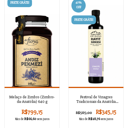
FRETE GRÁTIS
41
%
OFF
FRETE GRÁTIS
Melaço de Zimbro (Zimbro-
Festival de Vinagres
da-Anatólia) 640 g
Tradicionais da Anatólia
Sarıbelen – Sabores
Selecionados
R$799,15
R$345,15
R$585,00
12
x de
R$66,60
sem juros
12
x de
R$28,76
sem juros