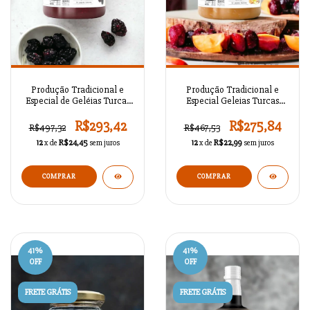
Produção Tradicional e
Produção Tradicional e
Especial de Geléias Turcas
Especial Geleias Turcas
Sazonais da Anatólia K02
Sazonais da Anatólia K01
R$293,42
R$275,84
R$497,32
R$467,53
12
x de
R$24,45
sem juros
12
x de
R$22,99
sem juros
COMPRAR
COMPRAR
41
%
41
%
OFF
OFF
FRETE GRÁTIS
FRETE GRÁTIS