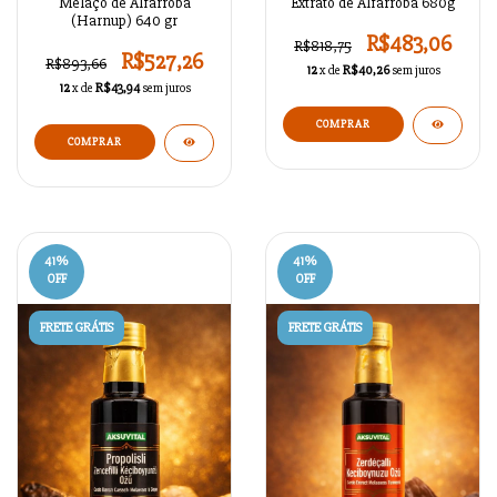
Melaço de Alfarroba
Extrato de Alfarroba 680g
(Harnup) 640 gr
R$483,06
R$818,75
R$527,26
R$893,66
12
x de
R$40,26
sem juros
12
x de
R$43,94
sem juros
41
%
41
%
OFF
OFF
FRETE GRÁTIS
FRETE GRÁTIS