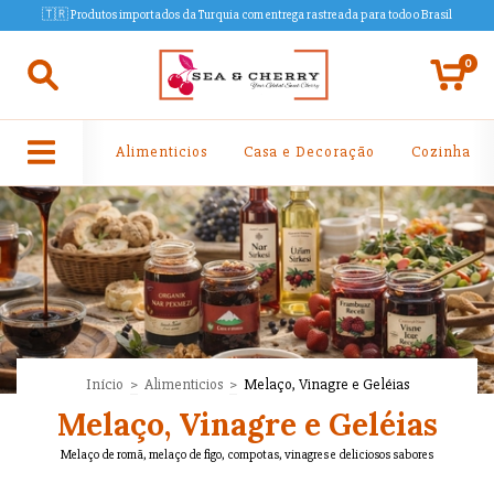
🇹🇷 Produtos importados da Turquia com entrega rastreada para todo o Brasil
0
Alimenticios
Casa e Decoração
Cozinha
Início
>
Alimenticios
>
Melaço, Vinagre e Geléias
Melaço, Vinagre e Geléias
Melaço de romã, melaço de figo, compotas, vinagres e deliciosos sabores