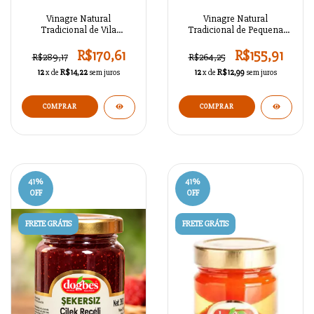
Vinagre Natural
Vinagre Natural
Tradicional de Vila
Tradicional de Pequena
Pequena Série 02
Vila Série 01
R$170,61
R$155,91
R$289,17
R$264,25
12
x de
R$14,22
sem juros
12
x de
R$12,99
sem juros
COMPRAR
COMPRAR
41
%
41
%
OFF
OFF
FRETE GRÁTIS
FRETE GRÁTIS