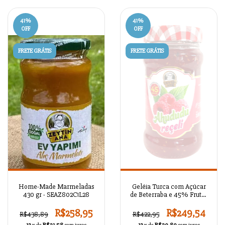
41
%
41
%
OFF
OFF
FRETE GRÁTIS
FRETE GRÁTIS
Home-Made Marmeladas
Geléia Turca com Açúcar
430 gr - SEAZ802C1L28
de Beterraba e 45% Frutas
- SEAZ802C1L24
R$258,95
R$249,54
R$438,89
R$422,95