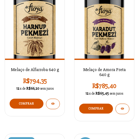
Melaço de Alfarroba 640 g
Melaço de Amora Preta
640 g
R$794,35
R$785,40
12
x de
R$66,20
sem juros
12
x de
R$65,45
sem juros