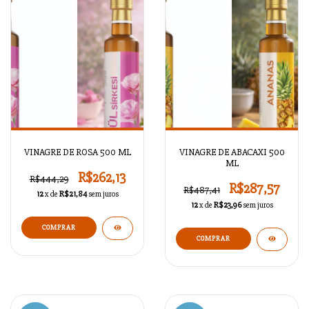
VINAGRE DE ROSA 500 ML
VINAGRE DE ABACAXI 500
ML
R$262,13
R$444,29
R$287,57
R$487,41
12
x de
R$21,84
sem juros
12
x de
R$23,96
sem juros