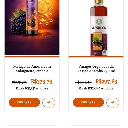
Melaço de Amora com
Vinages Organicos da
Sabugueiro, Zinco e
Região Anatolia 250 ml
Vitamina C 350 g
CNKRYMS00214
R$375,75
R$297,65
R$636,86
R$504,49
12
x de
R$31,31
sem juros
12
x de
R$24,80
sem juros
COMPRAR