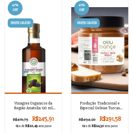
41
%
41
%
OFF
OFF
FRETE GRÁTIS
FRETE GRÁTIS
Vinagres Organicos da
Produção Tradicional e
Região Anatolia 120 ml
Especial Geléias Turcas
CNKRYMS00211
Sazonais da Anatólia K06
R$245,91
R$291,58
R$416,79
R$494,20
12
x de
R$20,49
sem juros
12
x de
R$24,30
sem juros