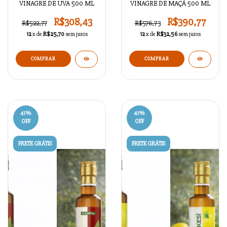
VINAGRE DE UVA 500 ML
VINAGRE DE MAÇÃ 500 ML
R$308,43
R$390,77
R$522,77
R$576,73
12
x de
R$25,70
sem juros
12
x de
R$32,56
sem juros
41
%
41
%
OFF
OFF
FRETE GRÁTIS
FRETE GRÁTIS