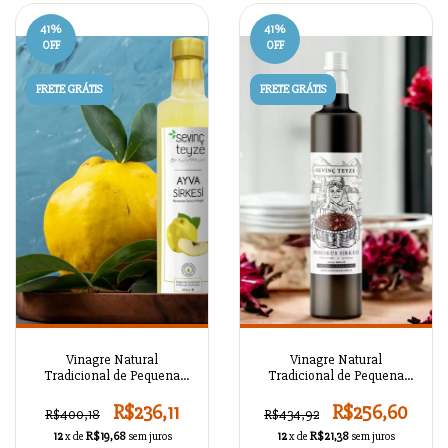
41
%
41
%
OFF
OFF
FRETE GRÁTIS
FRETE GRÁTIS
Vinagre Natural
Vinagre Natural
Tradicional de Pequena
Tradicional de Pequena
Vila Série 04
Vila Série 03
R$236,11
R$256,60
R$400,18
R$434,92
12
x de
R$19,68
sem juros
12
x de
R$21,38
sem juros