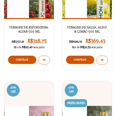
VINAGRE DE ESPINHEIRA-
VINAGRE DE SALSA, ALHO
ALVAR 500 ML
& LIMÃO 500 ML
R$328,75
R$369,43
R$557,21
R$626,16
12
x de
R$27,40
sem juros
12
x de
R$30,79
sem juros
41
%
41
%
OFF
OFF
FRETE GRÁTIS