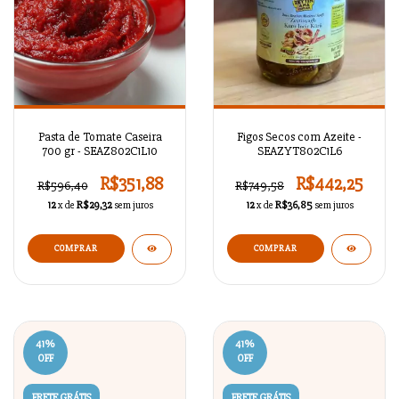
Pasta de Tomate Caseira
Figos Secos com Azeite -
700 gr - SEAZ802C1L10
SEAZYT802C1L6
R$351,88
R$442,25
R$596,40
R$749,58
12
x de
R$29,32
sem juros
12
x de
R$36,85
sem juros
COMPRAR
41
%
41
%
OFF
OFF
FRETE GRÁTIS
FRETE GRÁTIS