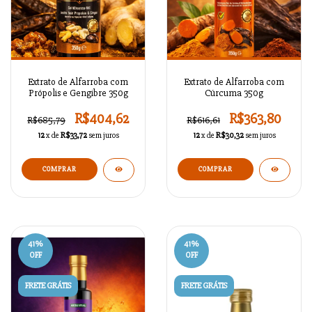
Extrato de Alfarroba com
Extrato de Alfarroba com
Própolis e Gengibre 350g
Cúrcuma 350g
R$404,62
R$363,80
R$685,79
R$616,61
12
x de
R$33,72
sem juros
12
x de
R$30,32
sem juros
41
%
41
%
OFF
OFF
FRETE GRÁTIS
FRETE GRÁTIS