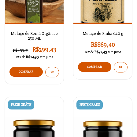
Melaço de Romã Orgânico
Melaço de Pinha 640 g
250 ML
R$869,40
R$299,43
R$439,71
12
x de
R$72,45
sem juros
12
x de
R$24,95
sem juros
FRETE GRÁTIS
FRETE GRÁTIS