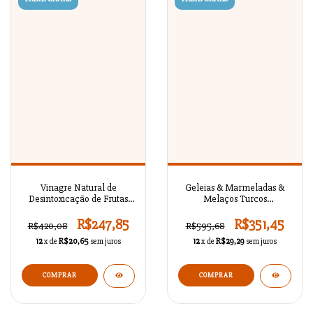
Vinagre Natural de
Geleias & Marmeladas &
Desintoxicação de Frutas
Melaços Turcos
Longan 250 ml
Tradicionais MN4AQ1481
R$247,85
R$351,45
R$420,08
R$595,68
12
x de
R$20,65
sem juros
12
x de
R$29,29
sem juros
COMPRAR