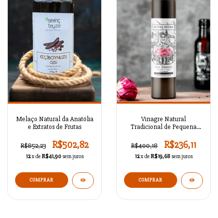
Melaço Natural da Anatólia
Vinagre Natural
e Extratos de Frutas
Tradicional de Pequena
Vila Série 05
R$502,82
R$236,11
R$852,23
R$400,18
12
x de
R$41,90
sem juros
12
x de
R$19,68
sem juros
COMPRAR
COMPRAR