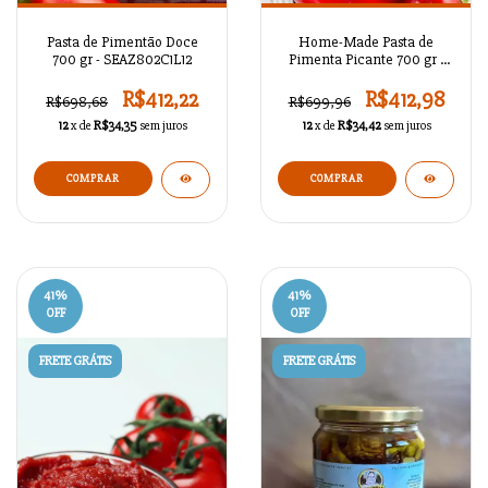
Pasta de Pimentão Doce
Home-Made Pasta de
700 gr - SEAZ802C1L12
Pimenta Picante 700 gr -
SEAZ802C1L11
R$412,22
R$412,98
R$698,68
R$699,96
12
x de
R$34,35
sem juros
12
x de
R$34,42
sem juros
41
%
41
%
OFF
OFF
FRETE GRÁTIS
FRETE GRÁTIS