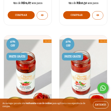
12
x de
R$12,87
sem juros
12
x de
R$20,30
sem juros
COMPRAR
COMPRAR
41
%
41
%
OFF
OFF
FRETE GRÁTIS
FRETE GRÁTIS
Ao navegar por este site
você aceita o uso de cookies
para agilizar a sua experiência de
ENTENDI
compra.