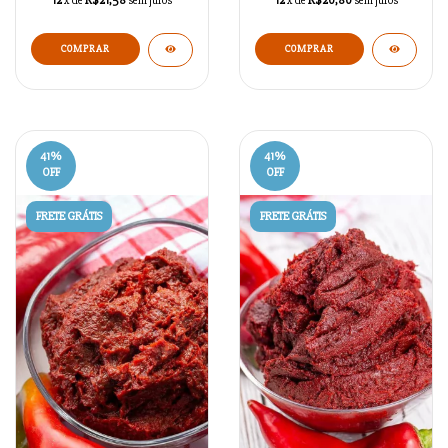
12
x de
R$21,58
sem juros
12
x de
R$20,80
sem juros
COMPRAR
COMPRAR
41
%
41
%
OFF
OFF
FRETE GRÁTIS
FRETE GRÁTIS