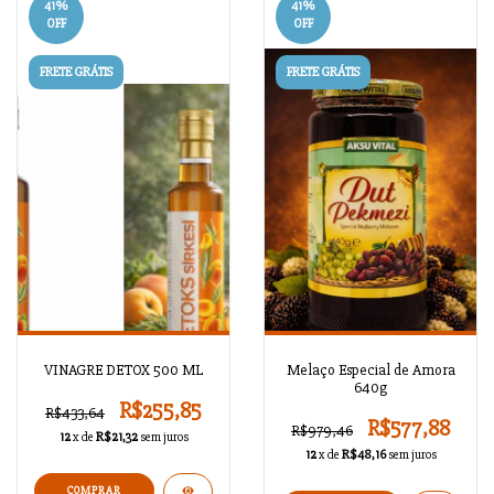
41
%
41
%
OFF
OFF
FRETE GRÁTIS
FRETE GRÁTIS
VINAGRE DETOX 500 ML
Melaço Especial de Amora
640g
R$255,85
R$433,64
R$577,88
R$979,46
12
x de
R$21,32
sem juros
12
x de
R$48,16
sem juros