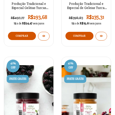
Produção Tradicional e
Produção Tradicional e
Especial Geléias Turcas
Especial de Geleias Turcas
Sazonais da Anatólia K05
Sazonais da Anatólia K03
R$293,68
R$235,31
R$497,77
R$398,83
12
x de
R$24,47
sem juros
12
x de
R$19,61
sem juros
COMPRAR
COMPRAR
41
%
41
%
OFF
OFF
FRETE GRÁTIS
FRETE GRÁTIS