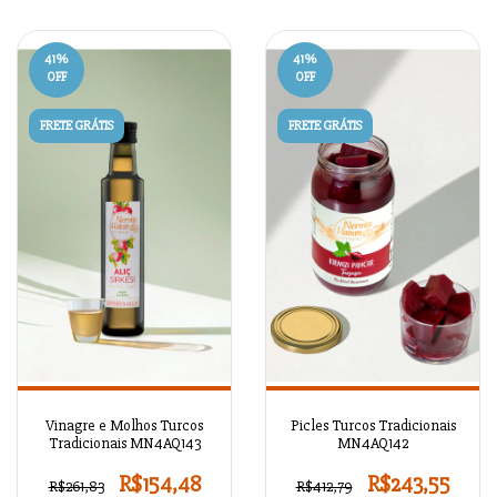
41
%
41
%
OFF
OFF
FRETE GRÁTIS
FRETE GRÁTIS
Vinagre e Molhos Turcos
Picles Turcos Tradicionais
Tradicionais MN4AQ143
MN4AQ142
R$154,48
R$243,55
R$261,83
R$412,79