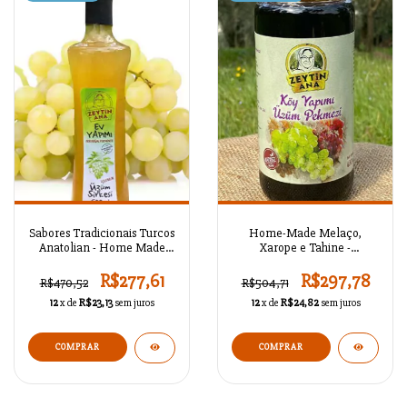
Sabores Tradicionais Turcos
Home-Made Melaço,
Anatolian - Home Made
Xarope e Tahine -
Vinagre - SEAZ802C1L32
SEAZ802C1L29
R$277,61
R$297,78
R$470,52
R$504,71
12
x de
R$23,13
sem juros
12
x de
R$24,82
sem juros
COMPRAR
COMPRAR