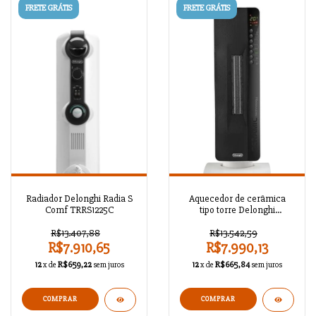
FRETE GRÁTIS
FRETE GRÁTIS
Radiador Delonghi Radia S
Aquecedor de cerâmica
Comf TRRS1225C
tipo torre Delonghi
TCH8093ER 2400 W
R$13.407,88
R$13.542,59
R$7.910,65
R$7.990,13
12
x de
R$659,22
sem juros
12
x de
R$665,84
sem juros