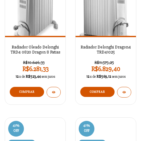
Radiador Oleado Delonghi
Radiador Delonghi Dragon4
TRD4 0820 Dragon 8 Fatias
TRD41025
R$10.646,33
R$11.575,25
R$6.281,33
R$6.829,40
12
x de
R$523,44
sem juros
12
x de
R$569,12
sem juros
41
%
41
%
OFF
OFF