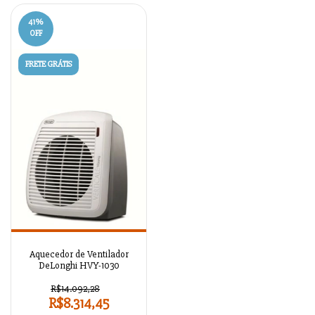
41
%
OFF
FRETE GRÁTIS
Aquecedor de Ventilador
DeLonghi HVY-1030
R$14.092,28
R$8.314,45