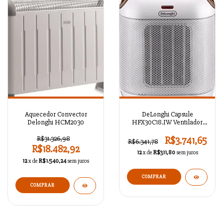
Aquecedor Convector
DeLonghi Capsule
Delonghi HCM2030
HFX30C18.IW Ventilador
Aquecedor Branco
R$31.326,98
R$3.741,65
R$6.341,78
R$18.482,92
12
x de
R$311,80
sem juros
12
x de
R$1.540,24
sem juros