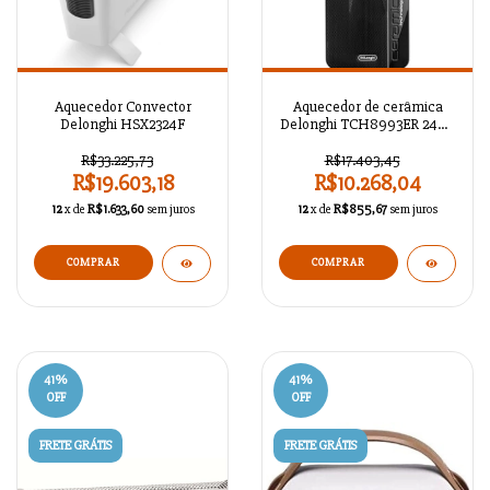
Aquecedor Convector
Aquecedor de cerâmica
Delonghi HSX2324F
Delonghi TCH8993ER 2400
W
R$33.225,73
R$17.403,45
R$19.603,18
R$10.268,04
12
x de
R$1.633,60
sem juros
12
x de
R$855,67
sem juros
41
%
41
%
OFF
OFF
FRETE GRÁTIS
FRETE GRÁTIS