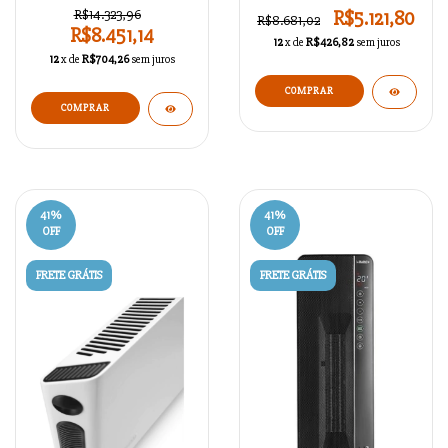
R$14.323,96
R$5.121,80
R$8.681,02
R$8.451,14
12
x de
R$426,82
sem juros
12
x de
R$704,26
sem juros
41
%
41
%
OFF
OFF
FRETE GRÁTIS
FRETE GRÁTIS