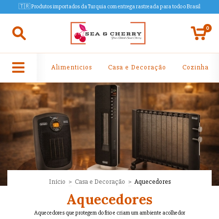
🇹🇷 Produtos importados da Turquia com entrega rastreada para todo o Brasil
0
Alimenticios
Casa e Decoração
Cozinha
Início
>
Casa e Decoração
>
Aquecedores
Aquecedores
Aquecedores que protegem do frio e criam um ambiente acolhedor