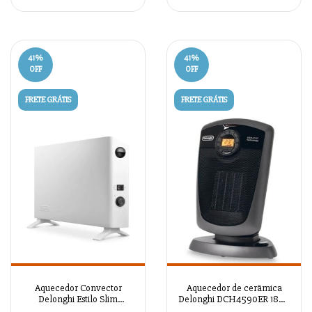
41
%
41
%
OFF
OFF
FRETE GRÁTIS
FRETE GRÁTIS
Aquecedor Convector
Aquecedor de cerâmica
Delonghi Estilo Slim
Delonghi DCH4590ER 1800
HSX2324F
W