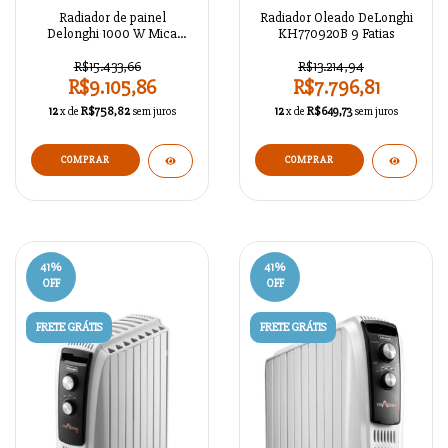
Radiador de painel
Radiador Oleado DeLonghi
Delonghi 1000 W Mica
KH770920B 9 Fatias
Technology - Preto
R$15.433,66
R$13.214,94
R$9.105,86
R$7.796,81
12
x de
R$758,82
sem juros
12
x de
R$649,73
sem juros
41
%
41
%
OFF
OFF
FRETE GRÁTIS
FRETE GRÁTIS