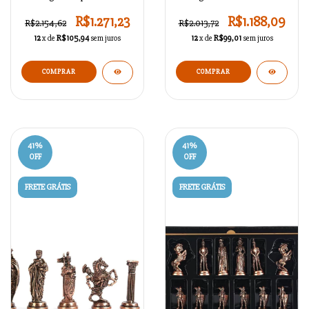
A02OT109
Britânica A02OT108
R$1.271,23
R$1.188,09
R$2.154,62
R$2.013,72
12
x de
R$105,94
sem juros
12
x de
R$99,01
sem juros
COMPRAR
COMPRAR
41
%
41
%
OFF
OFF
FRETE GRÁTIS
FRETE GRÁTIS