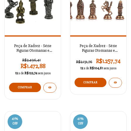
Peça de Xadrez - Série
Peça de Xadrez - Série
Figuras Otomanas e
Figuras Otomanas e
Bizantinas Antigo A02OT98
Bizantinas Antigo A02OT97
R$2.496,41
R$1.257,74
R$2.131,76
R$1.472,88
12
x de
R$104,81
sem juros
12
x de
R$122,74
sem juros
COMPRAR
COMPRAR
41
%
41
%
OFF
OFF