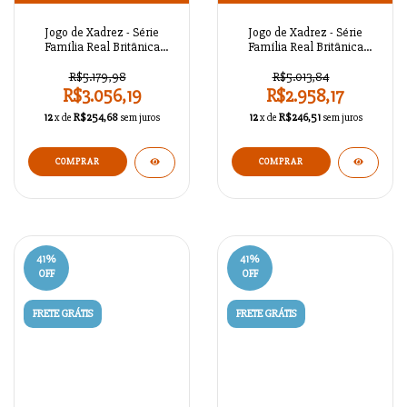
Jogo de Xadrez - Série
Jogo de Xadrez - Série
Família Real Britânica
Família Real Britânica
Antigo A02OT85
Antigo A02OT84
R$5.179,98
R$5.013,84
R$3.056,19
R$2.958,17
12
x de
R$254,68
sem juros
12
x de
R$246,51
sem juros
COMPRAR
COMPRAR
41
%
41
%
OFF
OFF
FRETE GRÁTIS
FRETE GRÁTIS