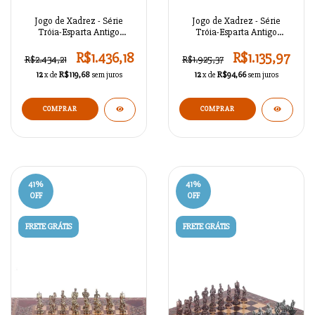
Jogo de Xadrez - Série
Jogo de Xadrez - Série
Tróia-Esparta Antigo
Tróia-Esparta Antigo
A02OT69
A02OT68
R$1.436,18
R$1.135,97
R$2.434,21
R$1.925,37
12
x de
R$119,68
sem juros
12
x de
R$94,66
sem juros
COMPRAR
41
%
41
%
OFF
OFF
FRETE GRÁTIS
FRETE GRÁTIS