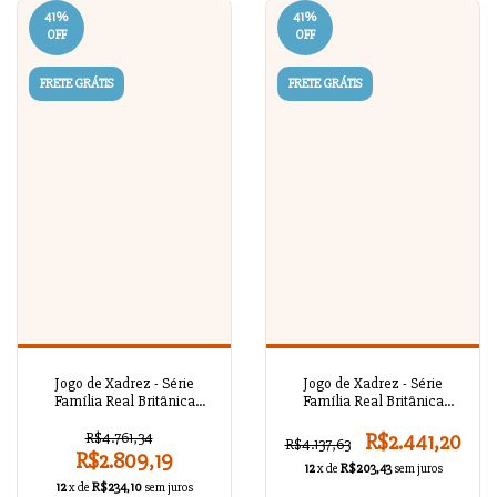
41
%
41
%
OFF
OFF
FRETE GRÁTIS
FRETE GRÁTIS
Jogo de Xadrez - Série
Jogo de Xadrez - Série
Família Real Britânica
Família Real Britânica
Antigo A02OT72
Antigo A02OT71
R$4.761,34
R$2.441,20
R$4.137,63
R$2.809,19
12
x de
R$203,43
sem juros
12
x de
R$234,10
sem juros