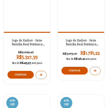
Jogo de Xadrez - Série
Jogo de Xadrez - Série
Família Real Britânica
Família Real Britânica
Antigo A02OT83
Antigo A02OT82
R$9.029,47
R$1.781,22
R$3.019,01
R$5.327,39
12
x de
R$148,44
sem juros
12
x de
R$443,95
sem juros
COMPRAR
41
%
41
%
OFF
OFF