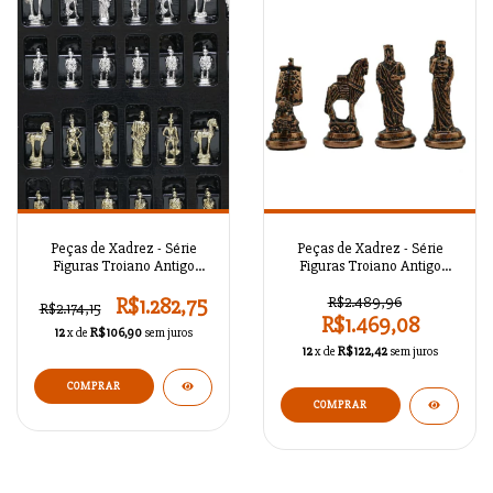
Peças de Xadrez - Série
Peças de Xadrez - Série
Figuras Troiano Antigo
Figuras Troiano Antigo
A02OT104
A02OT103
R$1.282,75
R$2.489,96
R$2.174,15
R$1.469,08
12
x de
R$106,90
sem juros
12
x de
R$122,42
sem juros
COMPRAR
COMPRAR