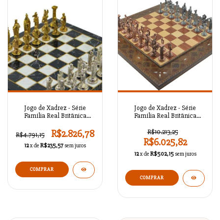
Jogo de Xadrez - Série
Jogo de Xadrez - Série
Família Real Britânica
Família Real Britânica
Antigo A02OT90
Antigo A02OT88
R$2.826,78
R$10.213,25
R$4.791,15
R$6.025,82
12
x de
R$235,57
sem juros
12
x de
R$502,15
sem juros
COMPRAR
COMPRAR