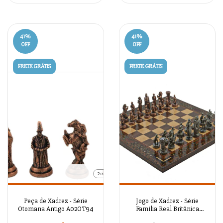
41
%
41
%
OFF
OFF
FRETE GRÁTIS
FRETE GRÁTIS
2 cores
Peça de Xadrez - Série
Jogo de Xadrez - Série
Otomana Antigo A02OT94
Família Real Britânica
Antigo A02OT93