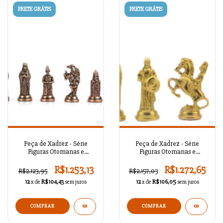
FRETE GRÁTIS
FRETE GRÁTIS
Peça de Xadrez - Série
Peça de Xadrez - Série
Figuras Otomanas e
Figuras Otomanas e
Bizantinas Antigo A02OT96
Bizantinas Antigo A02OT95
R$1.253,13
R$1.272,65
R$2.123,95
R$2.157,03
12
x de
R$104,43
sem juros
12
x de
R$106,05
sem juros
COMPRAR
COMPRAR