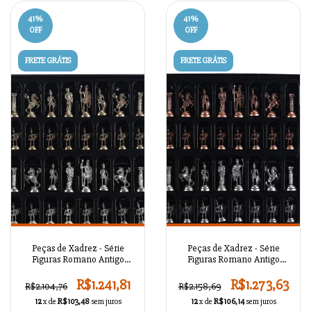
41
%
41
%
OFF
OFF
FRETE GRÁTIS
FRETE GRÁTIS
Peças de Xadrez - Série
Peças de Xadrez - Série
Figuras Romano Antigo
Figuras Romano Antigo
A02OT102
A02OT101
R$1.241,81
R$1.273,63
R$2.104,76
R$2.158,69
12
x de
R$103,48
sem juros
12
x de
R$106,14
sem juros