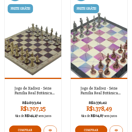
FRETE GRÁTIS
FRETE GRÁTIS
Jogo de Xadrez - Série
Jogo de Xadrez - Série
Família Real Britânica
Família Real Britânica
Antigo A02OT81
Antigo A02OT80
R$2.893,64
R$2.336,42
R$1.707,25
R$1.378,49
12
x de
R$142,27
sem juros
12
x de
R$114,87
sem juros
COMPRAR
COMPRAR