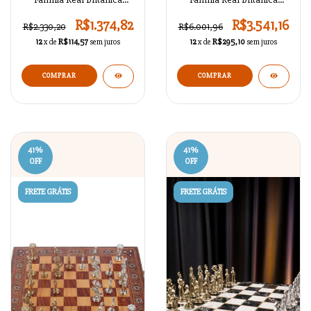
Antigo A02OT79
Antigo A02OT77
R$1.374,82
R$3.541,16
R$2.330,20
R$6.001,96
12
x de
R$114,57
sem juros
12
x de
R$295,10
sem juros
COMPRAR
COMPRAR
41
%
41
%
OFF
OFF
FRETE GRÁTIS
FRETE GRÁTIS