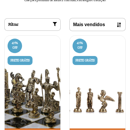
Coleções premium de xadrez com luxo, estratégia e tradição.
Filtrar
41
%
41
%
OFF
OFF
FRETE GRÁTIS
FRETE GRÁTIS