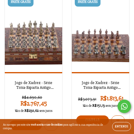
FRETE GRÁTIS
FRETE GRÁTIS
Jogo de Xadrez - Série
Jogo de Xadrez - Série
Tróia-Esparta Antigo
Tróia-Esparta Antigo
A02OT64
A02OT63
R$4.690,60
R$1.813,61
R$3.073,91
R$2.767,45
12
x de
R$151,13
sem juros
12
x de
R$230,62
sem juros
COMPRAR
Ao navegar por este site
você aceita o uso de cookies
para agilizar a sua experiência de
ENTENDI
compra.