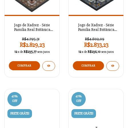
Jogo de Xadrez - Série
Jogo de Xadrez - Série
Família Real Britânica
Família Real Britânica
Antigo A02OT92
Antigo A02OT91
R$4.795,31
R$4.802,09
R$2.829,23
R$2.833,23
12
x de
R$235,77
sem juros
12
x de
R$236,10
sem juros
COMPRAR
COMPRAR
41
%
41
%
OFF
OFF
FRETE GRÁTIS
FRETE GRÁTIS