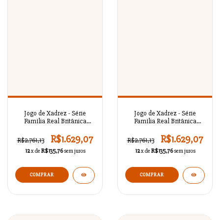
Jogo de Xadrez - Série
Jogo de Xadrez - Série
Família Real Britânica
Família Real Britânica
Antigo A02OT74
Antigo A02OT73
R$1.629,07
R$1.629,07
R$2.761,13
R$2.761,13
12
x de
R$135,76
sem juros
12
x de
R$135,76
sem juros
COMPRAR