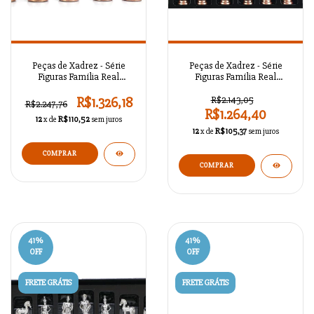
Peças de Xadrez - Série
Peças de Xadrez - Série
Figuras Família Real
Figuras Família Real
Britânica A02OT107
Britânica A02OT106
R$1.326,18
R$2.143,05
R$2.247,76
R$1.264,40
12
x de
R$110,52
sem juros
12
x de
R$105,37
sem juros
COMPRAR
COMPRAR
41
%
41
%
OFF
OFF
FRETE GRÁTIS
FRETE GRÁTIS