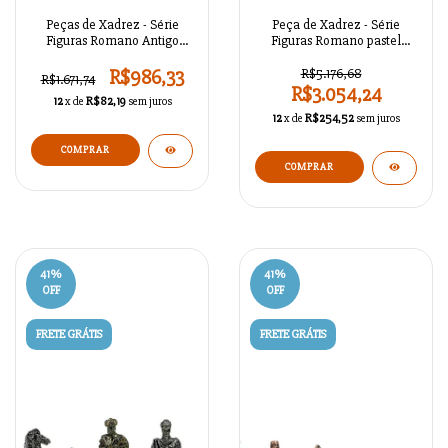
Peças de Xadrez - Série
Peça de Xadrez - Série
Figuras Romano Antigo
Figuras Romano pastel
A02OT100
Antigo A02OT99
R$986,33
R$5.176,68
R$1.671,74
R$3.054,24
12
x de
R$82,19
sem juros
12
x de
R$254,52
sem juros
COMPRAR
41
%
41
%
OFF
OFF
FRETE GRÁTIS
FRETE GRÁTIS