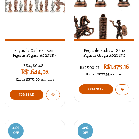
Peças de Xadrez - Série
Peças de Xadrez - Série
Figuras Pégaso A02OT114
Figuras Grega A02OT112
R$2.786,48
R$1.475,16
R$2.500,27
R$1.644,02
12
x de
R$122,93
sem juros
12
x de
R$137,00
sem juros
COMPRAR
COMPRAR
41
%
41
%
OFF
OFF