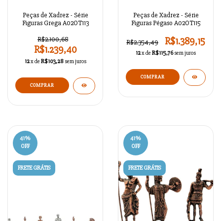
Peças de Xadrez - Série
Peças de Xadrez - Série
Figuras Grega A02OT113
Figuras Pégaso A02OT115
R$2.100,68
R$1.389,15
R$2.354,49
R$1.239,40
12
x de
R$115,76
sem juros
12
x de
R$103,28
sem juros
COMPRAR
COMPRAR
41
%
41
%
OFF
OFF
FRETE GRÁTIS
FRETE GRÁTIS