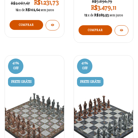
R$1.231,73
R$5.896,79
R$2.087,67
R$3.479,11
12
x de
R$102,64
sem juros
12
x de
R$289,93
sem juros
COMPRAR
COMPRAR
41
%
41
%
OFF
OFF
FRETE GRÁTIS
FRETE GRÁTIS