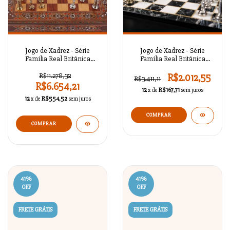
Jogo de Xadrez - Série
Jogo de Xadrez - Série
Família Real Britânica
Família Real Britânica
Antigo A02OT76
Antigo A02OT75
R$11.278,32
R$2.012,55
R$3.411,11
R$6.654,21
12
x de
R$167,71
sem juros
12
x de
R$554,52
sem juros
COMPRAR
COMPRAR
41
%
41
%
OFF
OFF
FRETE GRÁTIS
FRETE GRÁTIS