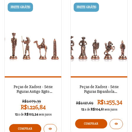
FRETE GRÁTIS
FRETE GRÁTIS
Peças de Xadrez - Série
Peças de Xadrez - Série
Figuras Antigo Egito
Figuras Espanhola
A02OT111
A02OT110
R$2.079,39
R$1.255,34
R$2.127,69
R$1.226,84
12
x de
R$104,61
sem juros
12
x de
R$102,24
sem juros
COMPRAR
COMPRAR