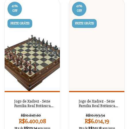
41
%
41
%
OFF
OFF
FRETE GRÁTIS
FRETE GRÁTIS
Jogo de Xadrez - Série
Jogo de Xadrez - Série
Família Real Britânica
Família Real Britânica
Antigo A02OT87
Antigo A02OT86
R$10.847,60
R$10.193,54
R$6.400,08
R$6.014,19
12
x de
R$533,34
sem juros
12
x de
R$501,18
sem juros