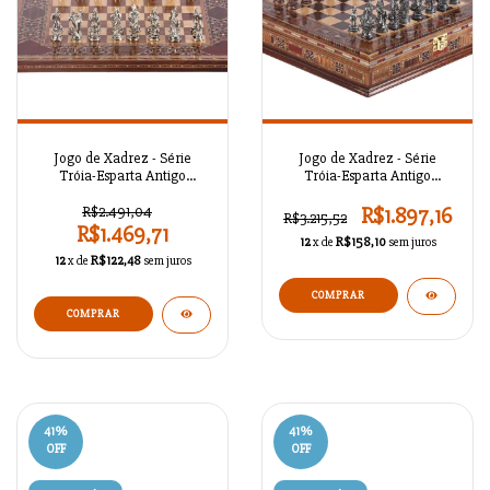
Jogo de Xadrez - Série
Jogo de Xadrez - Série
Tróia-Esparta Antigo
Tróia-Esparta Antigo
A02OT66
A02OT65
R$2.491,04
R$1.897,16
R$3.215,52
R$1.469,71
12
x de
R$158,10
sem juros
12
x de
R$122,48
sem juros
41
%
41
%
OFF
OFF