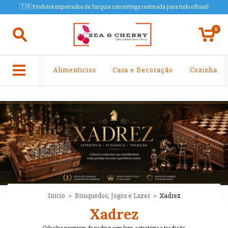
🇹🇷 Produtos importados da Turquia com entrega rastreada para todo o Brasil
0
Alimenticios
Casa e Decoração
Cozinha
Início
>
Brinquedos, Jogos e Lazer
>
Xadrez
Xadrez